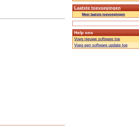
Laatste toevoegingen
Meer laatste toevoegingen
Help ons
Voeg nieuwe software toe
Voeg een software update toe