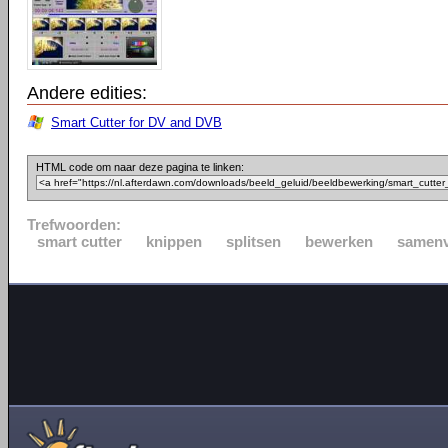
Andere edities:
Smart Cutter for DV and DVB
HTML code om naar deze pagina te linken:
Trefwoorden:
smart cutter
knippen
splitsen
bewerken
samen