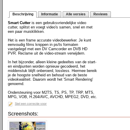
Beschrijving
Informatie
Alle versies
Reviews
Smart Cutter
is een gebruiksvriendelijke video
cutter, splitst en voegt video's samen, snel en met
een paar muisklikken.
Het is een frame accurate videobewerker. Je kunt
eenvoudig films knippen in ps/ts formaten
vastgelegd met een DV Camcorder en DVB HD
PVR. Reclame uit de video-stream verwijdern.
In het bijzonder, alleen kleine gedeeltes van de start-
en eindpunten worden opnieuw gecodeerd, het
middenstuk blijft onberoerd, lossless. Hiermee bereik
je de hoogste snelheid en behoud van de beste
videokwaliteit. Daarom wordt het 'Smart Rendering'
genoemd.
Ondersteuning voor M2TS, TS, PS, TP, TRP, MTS,
MPG, VOB, H.264/AVC, AVCHD, MPEG2, DVD, etc.
Stel een correctie voor
Screenshots: