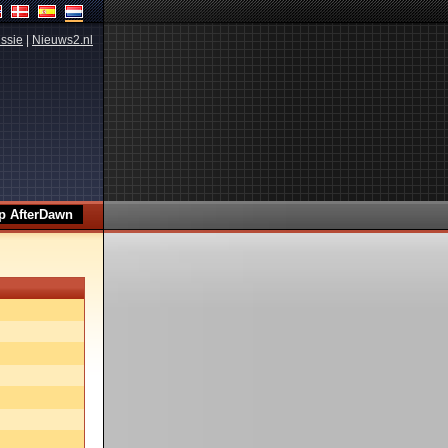
ssie
|
Nieuws2.nl