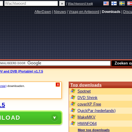
|
Wachtwoord kwijt
AfterDawn
|
Nieuws
|
Vraag en Antwoord
|
Downloads
|
Discu
DV and DVB (Portable) v1.7.5
Top downloads
X
ersie)
downloaden.
Spotnet
DVD Shrink
.5
coverXP Free
QuickPar (nederlands)
NLOAD
MakeMKV
HWiNFO64
Meer top downloads