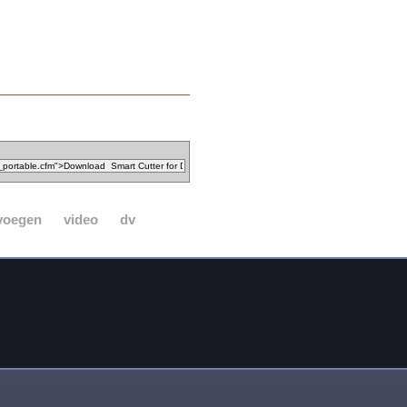
voegen
video
dv