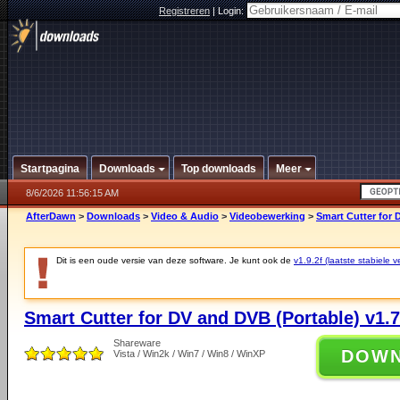
Registreren
|
Login:
Startpagina
Downloads
Top downloads
Meer
8/6/2026 11:56:15 AM
AfterDawn
>
Downloads
>
Video & Audio
>
Videobewerking
>
Smart Cutter for 
Dit is een oude versie van deze software. Je kunt ook de
v1.9.2f (laatste stabiele v
Smart Cutter for DV and DVB (Portable) v1.7
Shareware
DOW
Vista / Win2k / Win7 / Win8 / WinXP