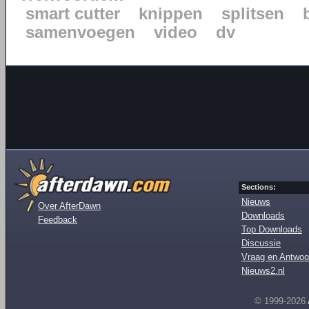
smart cutter
knippen
splitsen
samenvoegen
video
dv
Sections:
Nieuws
Over AfterDawn
Downloads
Feedback
Top Downloads
Discussie
Vraag en Antwoo
Nieuws2.nl
© 1999-2026