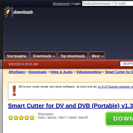
Registreren
|
Login:
Startpagina
Downloads
Top downloads
Meer
8/8/2026 9:26:01 AM
AfterDawn
>
Downloads
>
Video & Audio
>
Videobewerking
>
Smart Cutter for 
Dit is een oude versie van deze software. Je kunt ook de
v1.9.2f (laatste stabiele v
Smart Cutter for DV and DVB (Portable) v1.3
Shareware
DOW
Vista / Win2k / Win7 / Win8 / WinXP