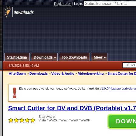
Registreren
|
Login:
Startpagina
Downloads
Top downloads
Meer
8/8/2026 3:50:42 AM
AfterDawn
>
Downloads
>
Video & Audio
>
Videobewerking
>
Smart Cutter for 
Dit is een oude versie van deze software. Je kunt ook de
v1.9.2f (laatste stabiele v
Smart Cutter for DV and DVB (Portable) v1.7
Shareware
DOW
Vista / Win2k / Win7 / Win8 / WinXP