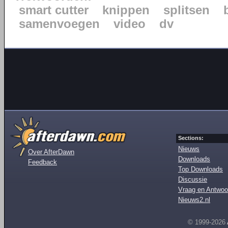
smart cutter
knippen
splitsen
samenvoegen
video
dv
Sections:
Nieuws
Over AfterDawn
Downloads
Feedback
Top Downloads
Discussie
Vraag en Antwoo
Nieuws2.nl
© 1999-2026