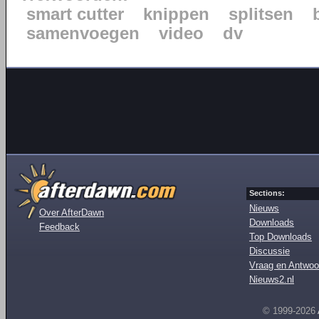
smart cutter
knippen
splitsen
samenvoegen
video
dv
Sections:
Nieuws
Over AfterDawn
Downloads
Feedback
Top Downloads
Discussie
Vraag en Antwoo
Nieuws2.nl
© 1999-2026