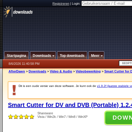
Registreren
|
Login:
Startpagina
Downloads
Top downloads
Meer
8/6/2026 11:40:58 PM
AfterDawn
>
Downloads
>
Video & Audio
>
Videobewerking
>
Smart Cutter for 
Dit is een oude versie van deze software. Je kunt ook de
v1.9.2f (laatste stabiele v
Smart Cutter for DV and DVB (Portable) 1.2.
Shareware
DOW
Vista / Win2k / Win7 / Win8 / WinXP