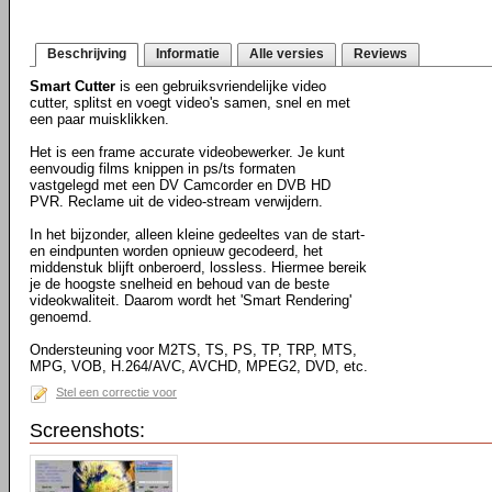
Beschrijving
Informatie
Alle versies
Reviews
Smart Cutter
is een gebruiksvriendelijke video
cutter, splitst en voegt video's samen, snel en met
een paar muisklikken.
Het is een frame accurate videobewerker. Je kunt
eenvoudig films knippen in ps/ts formaten
vastgelegd met een DV Camcorder en DVB HD
PVR. Reclame uit de video-stream verwijdern.
In het bijzonder, alleen kleine gedeeltes van de start-
en eindpunten worden opnieuw gecodeerd, het
middenstuk blijft onberoerd, lossless. Hiermee bereik
je de hoogste snelheid en behoud van de beste
videokwaliteit. Daarom wordt het 'Smart Rendering'
genoemd.
Ondersteuning voor M2TS, TS, PS, TP, TRP, MTS,
MPG, VOB, H.264/AVC, AVCHD, MPEG2, DVD, etc.
Stel een correctie voor
Screenshots: