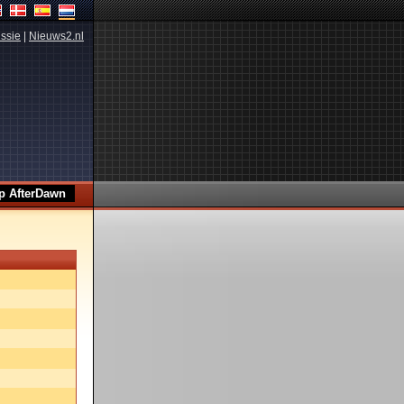
ssie
|
Nieuws2.nl