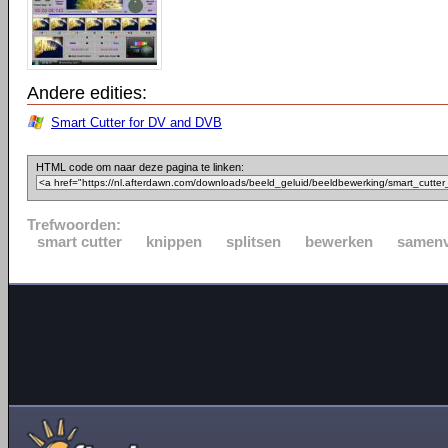
Andere edities:
Smart Cutter for DV and DVB
HTML code om naar deze pagina te linken:
Trefwoorden:
smart cutter
knippen
splitsen
bewerken
samen