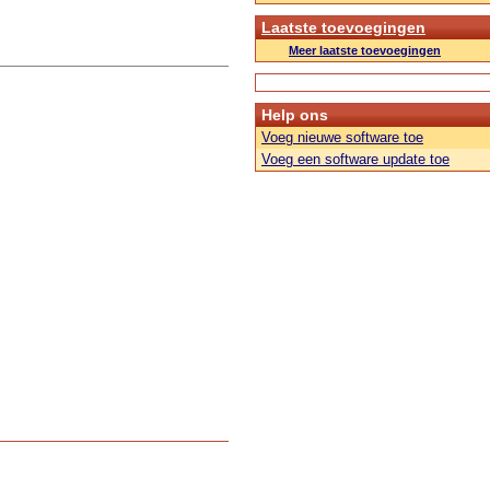
Laatste toevoegingen
Meer laatste toevoegingen
Help ons
Voeg nieuwe software toe
Voeg een software update toe