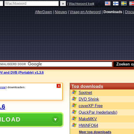
|
Wachtwoord kwijt
AfterDawn
|
Nieuws
|
Vraag en Antwoord
|
Downloads
|
Discu
DV and DVB (Portable) v1.3.6
Top downloads
X
ersie)
downloaden.
Spotnet
DVD Shrink
.6
coverXP Free
QuickPar (nederlands)
NLOAD
MakeMKV
HWiNFO64
Meer top downloads