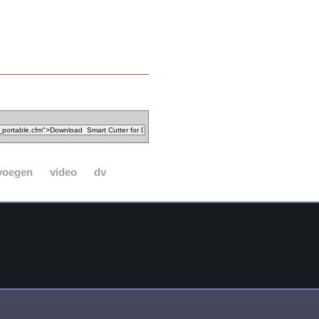
voegen
video
dv