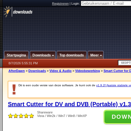
Registreren
|
Login:
Startpagina
Downloads
Top downloads
Meer
8/7/2026 5:55:31 PM
AfterDawn
>
Downloads
>
Video & Audio
>
Videobewerking
>
Smart Cutter for 
Dit is een oude versie van deze software. Je kunt ook de
v1.9.2f (laatste stabiele v
Smart Cutter for DV and DVB (Portable) v1.3
Shareware
DOW
Vista / Win2k / Win7 / Win8 / WinXP