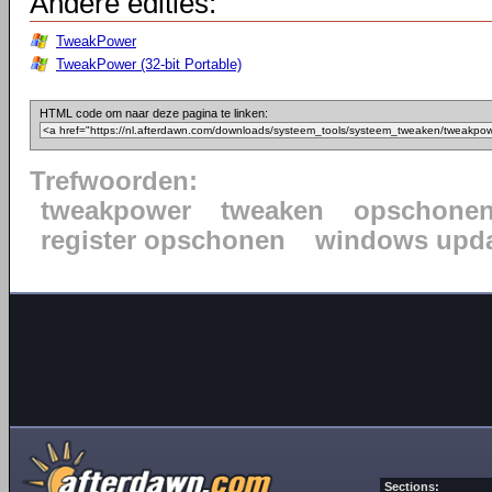
Andere edities:
TweakPower
TweakPower (32-bit Portable)
HTML code om naar deze pagina te linken:
Trefwoorden:
tweakpower
tweaken
opschone
register opschonen
windows upda
Sections: