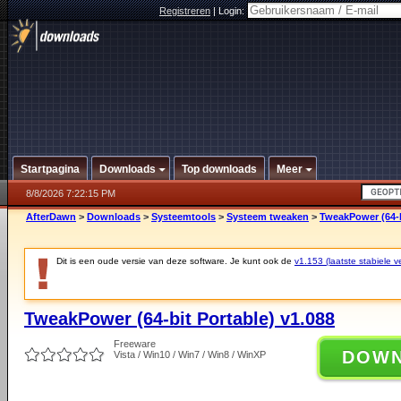
Registreren
|
Login:
Startpagina
Downloads
Top downloads
Meer
8/8/2026 7:22:15 PM
AfterDawn
>
Downloads
>
Systeemtools
>
Systeem tweaken
>
TweakPower (64-b
Dit is een oude versie van deze software. Je kunt ook de
v1.153 (laatste stabiele ve
TweakPower (64-bit Portable) v1.088
Freeware
DOW
Vista / Win10 / Win7 / Win8 / WinXP