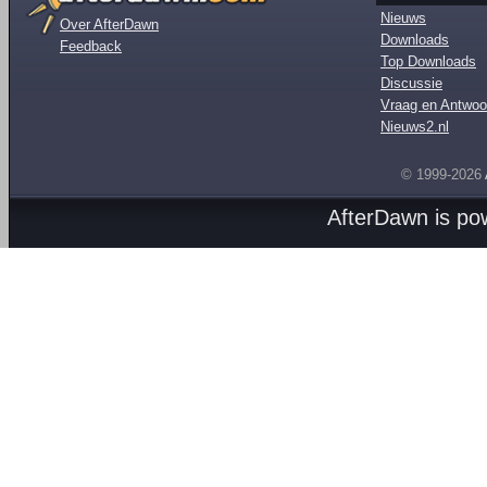
Nieuws
Over AfterDawn
Downloads
Feedback
Top Downloads
Discussie
Vraag en Antwoo
Nieuws2.nl
© 1999-2026
AfterDawn is p