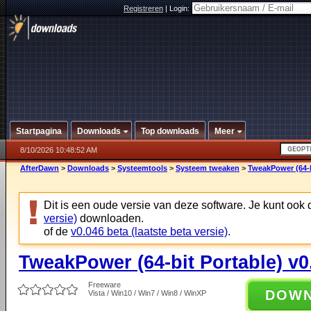
Registreren
|
Login:
Startpagina
Downloads
Top downloads
Meer
8/10/2026 10:48:52 AM
AfterDawn
>
Downloads
>
Systeemtools
>
Systeem tweaken
>
TweakPower (64-b
Dit is een oude versie van deze software. Je kunt ook
versie)
downloaden.
of de
v0.046 beta (laatste beta versie)
.
TweakPower (64-bit Portable) v0
Freeware
DOW
Vista / Win10 / Win7 / Win8 / WinXP