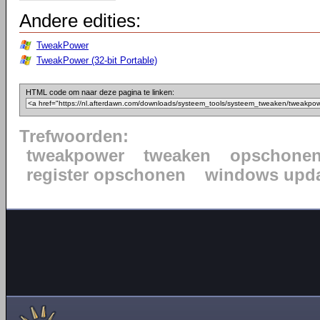
Andere edities:
TweakPower
TweakPower (32-bit Portable)
HTML code om naar deze pagina te linken:
Trefwoorden:
tweakpower
tweaken
opschone
register opschonen
windows upda