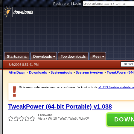
Registreren
|
Login:
Startpagina
Downloads
Top downloads
Meer
8/6/2026 8:51:41 PM
AfterDawn
>
Downloads
>
Systeemtools
>
Systeem tweaken
>
TweakPower (64-b
Dit is een oude versie van deze software. Je kunt ook de
v1.153 (laatste stabiele ve
TweakPower (64-bit Portable) v1.038
Freeware
DOW
Vista / Win10 / Win7 / Win8 / WinXP