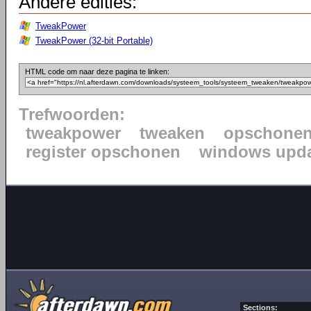
Andere edities:
TweakPower
TweakPower (32-bit Portable)
HTML code om naar deze pagina te linken:
Trefwoorden:
tweakpower
tweaken
opschone
register opschonen
windows upda
Sections: