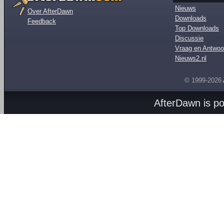
Nieuws
Over AfterDawn
Downloads
Feedback
Top Downloads
Discussie
Vraag en Antwoo
Nieuws2.nl
© 1999-2026
AfterDawn is p