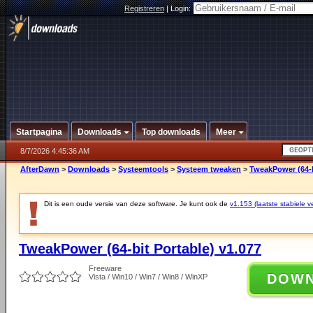
Registreren
|
Login:
Startpagina
Downloads
Top downloads
Meer
8/7/2026 4:45:36 AM
AfterDawn
>
Downloads
>
Systeemtools
>
Systeem tweaken
>
TweakPower (64-b
Dit is een oude versie van deze software. Je kunt ook de
v1.153 (laatste stabiele ve
TweakPower (64-bit Portable) v1.077
Freeware
DOW
Vista / Win10 / Win7 / Win8 / WinXP