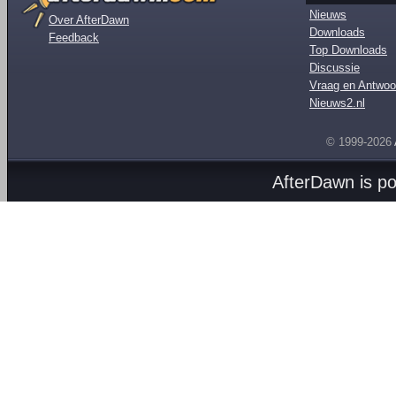
Nieuws
Over AfterDawn
Downloads
Feedback
Top Downloads
Discussie
Vraag en Antwoo
Nieuws2.nl
© 1999-2026
AfterDawn is p