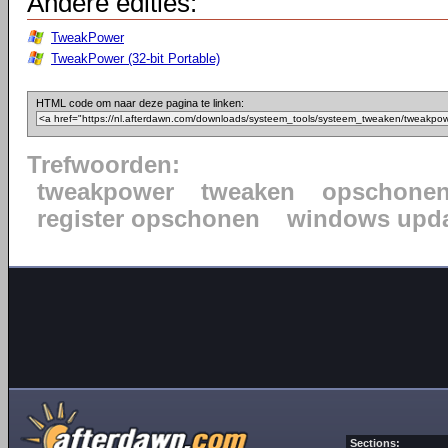
Andere edities:
TweakPower
TweakPower (32-bit Portable)
HTML code om naar deze pagina te linken:
Trefwoorden:
tweakpower
tweaken
opschone
register opschonen
windows upda
Sections: