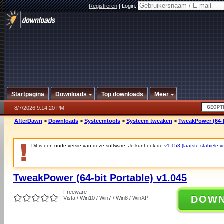
Registreren
|
Login:
Startpagina
Downloads
Top downloads
Meer
8/7/2026 9:14:20 PM
AfterDawn
>
Downloads
>
Systeemtools
>
Systeem tweaken
>
TweakPower (64-b
Dit is een oude versie van deze software. Je kunt ook de
v1.153 (laatste stabiele ve
TweakPower (64-bit Portable) v1.045
Freeware
DOW
Vista / Win10 / Win7 / Win8 / WinXP