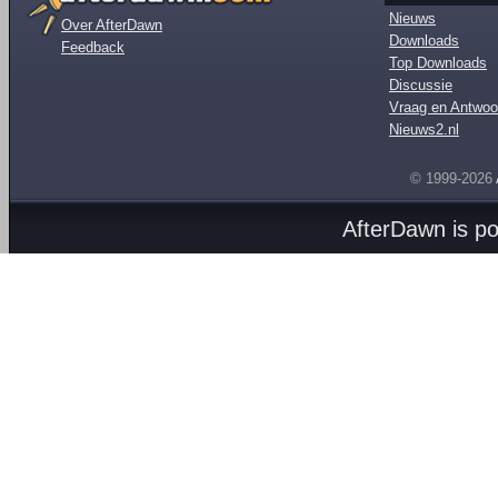
Nieuws
Over AfterDawn
Downloads
Feedback
Top Downloads
Discussie
Vraag en Antwoo
Nieuws2.nl
© 1999-2026
AfterDawn is p