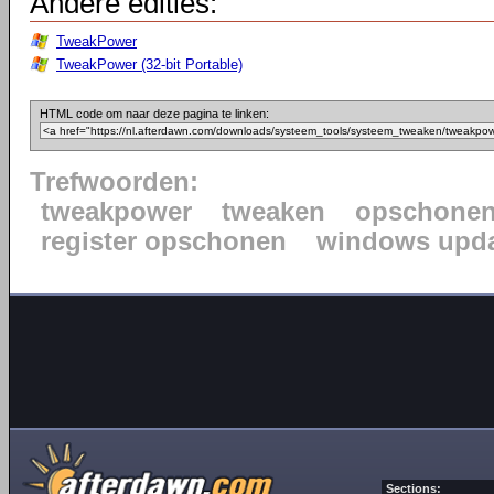
Andere edities:
TweakPower
TweakPower (32-bit Portable)
HTML code om naar deze pagina te linken:
Trefwoorden:
tweakpower
tweaken
opschone
register opschonen
windows upda
Sections: