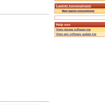
Laatste toevoegingen
Meer laatste toevoegingen
Help ons
Voeg nieuwe software toe
Voeg een software update toe