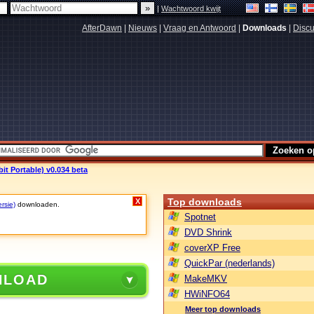
|
Wachtwoord kwijt
AfterDawn
|
Nieuws
|
Vraag en Antwoord
|
Downloads
|
Discu
it Portable) v0.034 beta
Top downloads
X
rsie)
downloaden.
Spotnet
DVD Shrink
coverXP Free
QuickPar (nederlands)
NLOAD
MakeMKV
HWiNFO64
Meer top downloads