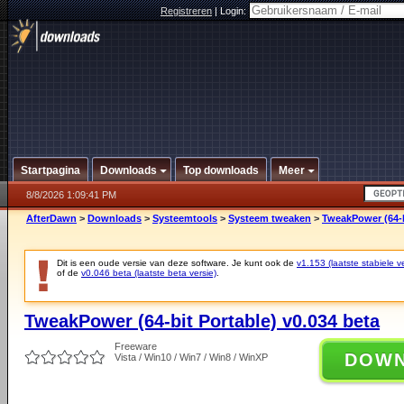
Registreren
|
Login:
Startpagina
Downloads
Top downloads
Meer
8/8/2026 1:09:41 PM
AfterDawn
>
Downloads
>
Systeemtools
>
Systeem tweaken
>
TweakPower (64-b
Dit is een oude versie van deze software. Je kunt ook de
v1.153 (laatste stabiele ve
of de
v0.046 beta (laatste beta versie)
.
TweakPower (64-bit Portable) v0.034 beta
Freeware
DOW
Vista / Win10 / Win7 / Win8 / WinXP