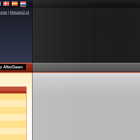
ssie
|
Nieuws2.nl