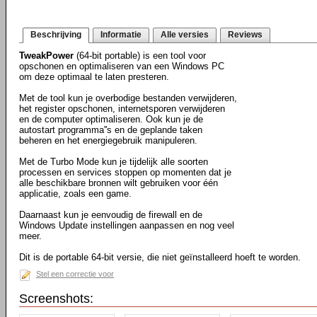
Beschrijving
Informatie
Alle versies
Reviews
TweakPower
(64-bit portable) is een tool voor
opschonen en optimaliseren van een Windows PC
om deze optimaal te laten presteren.
Met de tool kun je overbodige bestanden verwijderen,
het register opschonen, internetsporen verwijderen
en de computer optimaliseren. Ook kun je de
autostart programma''s en de geplande taken
beheren en het energiegebruik manipuleren.
Met de Turbo Mode kun je tijdelijk alle soorten
processen en services stoppen op momenten dat je
alle beschikbare bronnen wilt gebruiken voor één
applicatie, zoals een game.
Daarnaast kun je eenvoudig de firewall en de
Windows Update instellingen aanpassen en nog veel
meer.
Dit is de portable 64-bit versie, die niet geïnstalleerd hoeft te worden.
Stel een correctie voor
Screenshots: