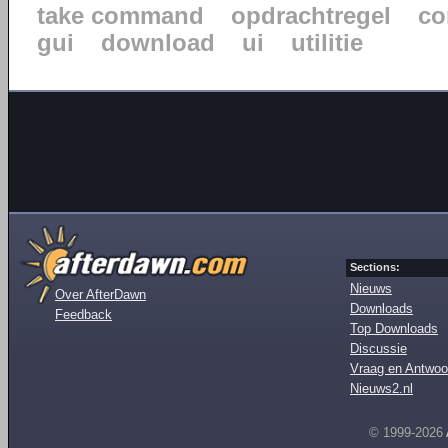
take command
opdrachtregel
co
gui
download
ui
utilitie
Sections:
Nieuws
Over AfterDawn
Downloads
Feedback
Top Downloads
Discussie
Vraag en Antwoo
Nieuws2.nl
© 1999-2026