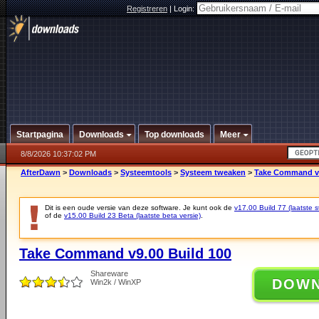
Registreren
|
Login:
Startpagina
Downloads
Top downloads
Meer
8/8/2026 10:37:02 PM
AfterDawn
>
Downloads
>
Systeemtools
>
Systeem tweaken
>
Take Command v9
Dit is een oude versie van deze software. Je kunt ook de
v17.00 Build 77 (laatste s
of de
v15.00 Build 23 Beta (laatste beta versie)
.
Take Command v9.00 Build 100
Shareware
DOW
Win2k / WinXP