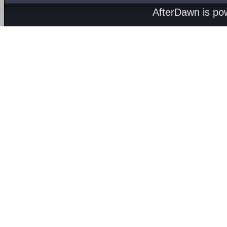
AfterDawn is p