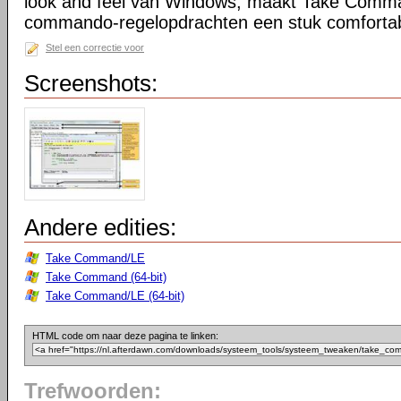
look and feel van Windows, maakt Take Comma
commando-regelopdrachten een stuk comfortab
Stel een correctie voor
Screenshots:
Andere edities:
Take Command/LE
Take Command (64-bit)
Take Command/LE (64-bit)
HTML code om naar deze pagina te linken:
Trefwoorden: