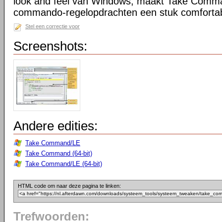
look and feel van Windows, maakt Take Comma
commando-regelopdrachten een stuk comfortab
Stel een correctie voor
Screenshots:
Andere edities:
Take Command/LE
Take Command (64-bit)
Take Command/LE (64-bit)
HTML code om naar deze pagina te linken:
Trefwoorden: