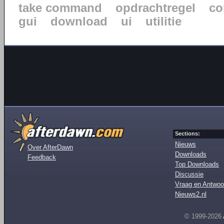
take command
opdrachtregel
co
gui
download
ui
utilitie
Sections:
Nieuws
Over AfterDawn
Downloads
Feedback
Top Downloads
Discussie
Vraag en Antwoo
Nieuws2.nl
© 1999-2026