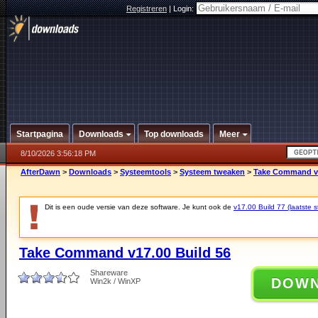
Registreren
|
Login:
Startpagina
Downloads
Top downloads
Meer
8/10/2026 3:56:18 PM
AfterDawn
>
Downloads
>
Systeemtools
>
Systeem tweaken
>
Take Command v1
Dit is een oude versie van deze software. Je kunt ook de
v17.00 Build 77 (laatste s
Take Command v17.00 Build 56
Shareware
DOW
Win2k / WinXP