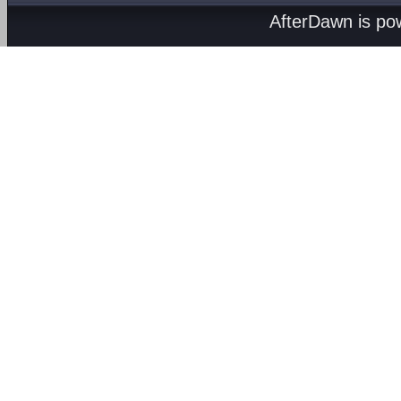
AfterDawn is p