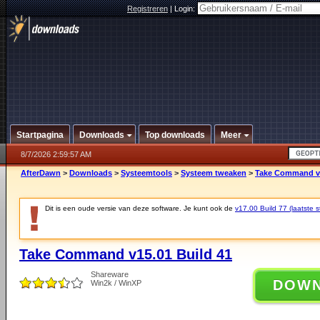
Registreren
|
Login:
Startpagina
Downloads
Top downloads
Meer
8/7/2026 2:59:57 AM
AfterDawn
>
Downloads
>
Systeemtools
>
Systeem tweaken
>
Take Command v1
Dit is een oude versie van deze software. Je kunt ook de
v17.00 Build 77 (laatste s
Take Command v15.01 Build 41
Shareware
DOW
Win2k / WinXP