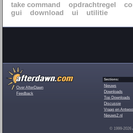
take command
opdrachtregel
co
gui
download
ui
utilitie
Sections:
Nieuws
Over AfterDawn
Downloads
Feedback
Top Downloads
Discussie
Vraag en Antwoo
Nieuws2.nl
© 1999-2026