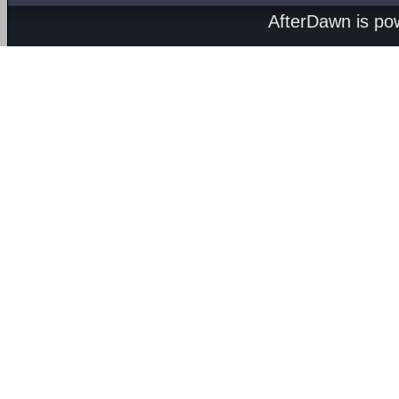
AfterDawn is p