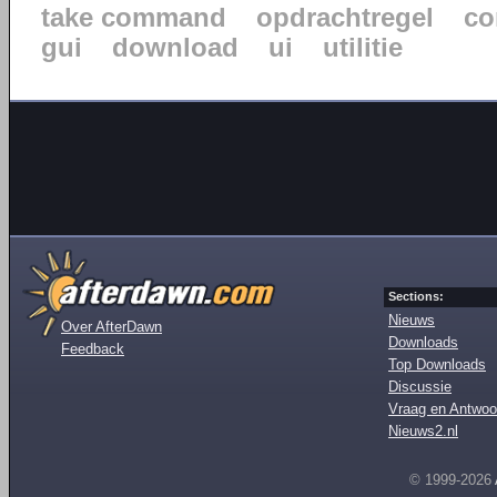
take command
opdrachtregel
co
gui
download
ui
utilitie
Sections:
Nieuws
Over AfterDawn
Downloads
Feedback
Top Downloads
Discussie
Vraag en Antwoo
Nieuws2.nl
© 1999-2026