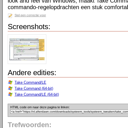
look and feel van Windows, maakt Take Comma
commando-regelopdrachten een stuk comfortab
Stel een correctie voor
Screenshots:
Andere edities:
Take Command/LE
Take Command (64-bit)
Take Command/LE (64-bit)
HTML code om naar deze pagina te linken:
Trefwoorden: