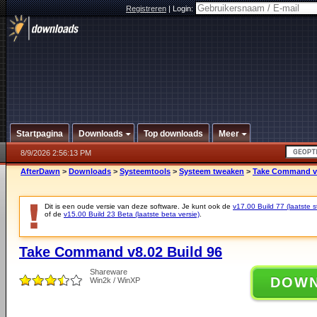
Registreren
|
Login:
Startpagina
Downloads
Top downloads
Meer
8/9/2026 2:56:13 PM
AfterDawn
>
Downloads
>
Systeemtools
>
Systeem tweaken
>
Take Command v8
Dit is een oude versie van deze software. Je kunt ook de
v17.00 Build 77 (laatste s
of de
v15.00 Build 23 Beta (laatste beta versie)
.
Take Command v8.02 Build 96
Shareware
DOW
Win2k / WinXP