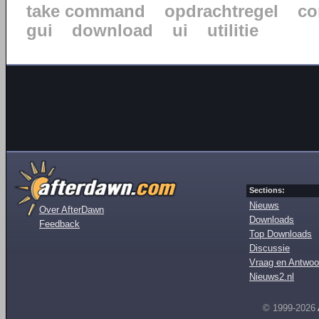
take command
opdrachtregel
co
gui
download
ui
utilitie
Sections:
Nieuws
Over AfterDawn
Downloads
Feedback
Top Downloads
Discussie
Vraag en Antwoo
Nieuws2.nl
© 1999-2026