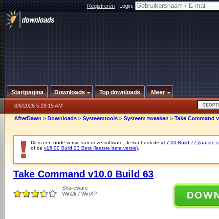
Registreren
|
Login:
Startpagina
Downloads
Top downloads
Meer
8/6/2026 5:28:15 AM
AfterDawn
>
Downloads
>
Systeemtools
>
Systeem tweaken
>
Take Command v1
Dit is een oude versie van deze software. Je kunt ook de
v17.00 Build 77 (laatste s
of de
v15.00 Build 23 Beta (laatste beta versie)
.
Take Command v10.0 Build 63
Shareware
DOW
Win2k / WinXP