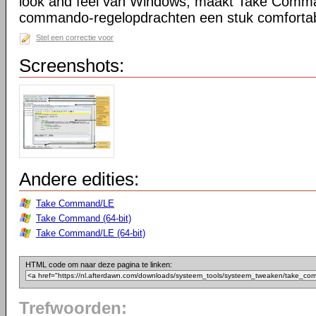
look and feel van Windows, maakt Take Comma
commando-regelopdrachten een stuk comfortab
Stel een correctie voor
Screenshots:
Andere edities:
Take Command/LE
Take Command (64-bit)
Take Command/LE (64-bit)
HTML code om naar deze pagina te linken:
Trefwoorden: