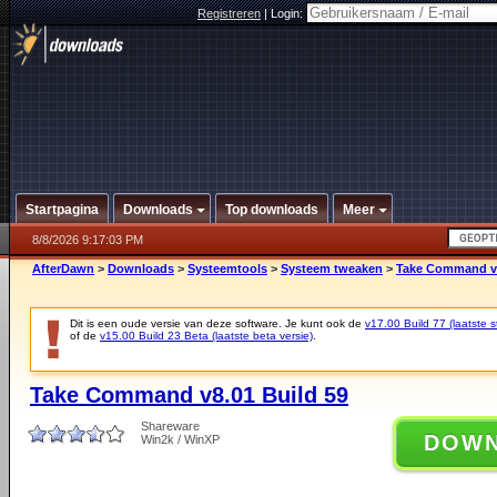
Registreren
|
Login:
Startpagina
Downloads
Top downloads
Meer
8/8/2026 9:17:03 PM
AfterDawn
>
Downloads
>
Systeemtools
>
Systeem tweaken
>
Take Command v8
Dit is een oude versie van deze software. Je kunt ook de
v17.00 Build 77 (laatste s
of de
v15.00 Build 23 Beta (laatste beta versie)
.
Take Command v8.01 Build 59
Shareware
DOW
Win2k / WinXP