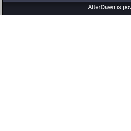
AfterDawn is p