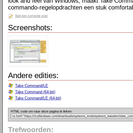
look and feel van Windows, maakt Take Comma
commando-regelopdrachten een stuk comfortab
Stel een correctie voor
Screenshots:
Andere edities:
Take Command/LE
Take Command (64-bit)
Take Command/LE (64-bit)
HTML code om naar deze pagina te linken:
Trefwoorden: