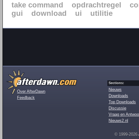
take command
opdrachtregel
co
gui
download
ui
utilitie
Sections:
Nieuws
Over AfterDawn
Downloads
Feedback
Top Downloads
Discussie
Vraag en Antwoo
Nieuws2.nl
© 1999-2026