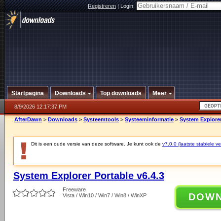
Registreren
|
Login:
Startpagina
Downloads
Top downloads
Meer
8/9/2026 12:17:37 PM
AfterDawn
>
Downloads
>
Systeemtools
>
Systeeminformatie
>
System Explorer
Dit is een oude versie van deze software. Je kunt ook de
v7.0.0 (laatste stabiele ve
System Explorer Portable v6.4.3
Freeware
DOW
Vista / Win10 / Win7 / Win8 / WinXP