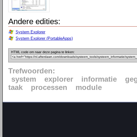
Andere edities:
System Explorer
System Explorer (PortableApps)
HTML code om naar deze pagina te linken:
Trefwoorden:
system
explorer
informatie
ge
taak
processen
module