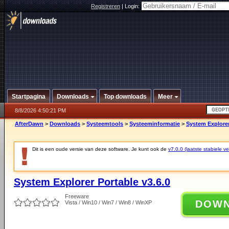
Registreren
|
Login:
Startpagina
Downloads
Top downloads
Meer
8/8/2026 4:50:21 PM
AfterDawn
>
Downloads
>
Systeemtools
>
Systeeminformatie
>
System Explorer
Dit is een oude versie van deze software. Je kunt ook de
v7.0.0 (laatste stabiele ve
System Explorer Portable v3.6.0
Freeware
DOW
Vista / Win10 / Win7 / Win8 / WinXP