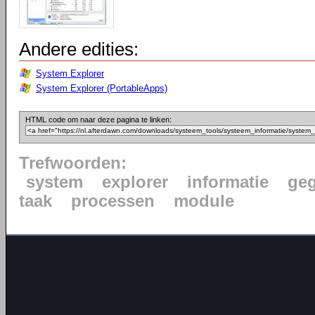
Andere edities:
System Explorer
System Explorer (PortableApps)
HTML code om naar deze pagina te linken:
Trefwoorden:
system
explorer
informatie
ge
taak
processen
module