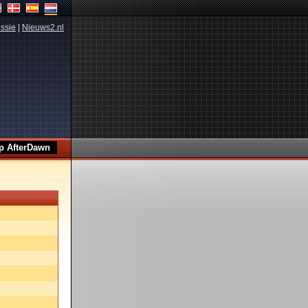
ssie
|
Nieuws2.nl