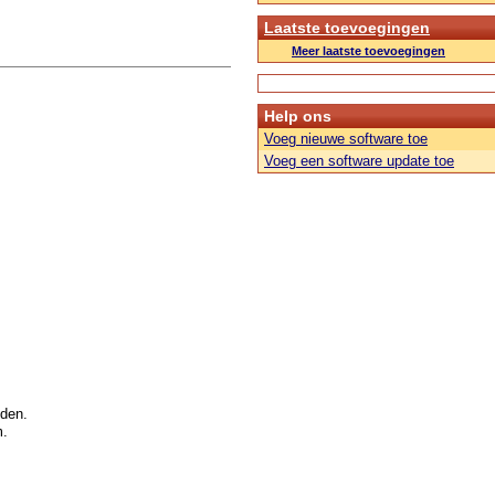
Laatste toevoegingen
Meer laatste toevoegingen
Help ons
Voeg nieuwe software toe
Voeg een software update toe
den.
m.