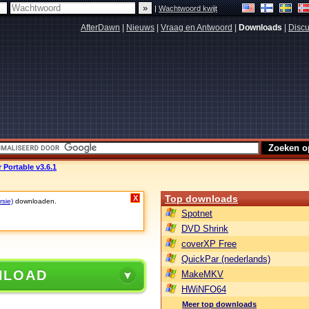
|
Wachtwoord kwijt
AfterDawn
|
Nieuws
|
Vraag en Antwoord
|
Downloads
|
Discu
 Portable v3.6.1
Top downloads
X
rsie)
downloaden.
Spotnet
DVD Shrink
coverXP Free
QuickPar (nederlands)
NLOAD
MakeMKV
HWiNFO64
Meer top downloads