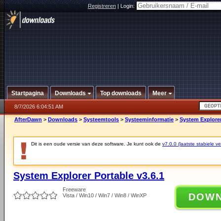
Registreren
|
Login:
Startpagina
Downloads
Top downloads
Meer
8/7/2026 6:04:51 AM
AfterDawn
>
Downloads
>
Systeemtools
>
Systeeminformatie
>
System Explorer
Dit is een oude versie van deze software. Je kunt ook de
v7.0.0 (laatste stabiele ve
System Explorer Portable v3.6.1
Freeware
DOW
Vista / Win10 / Win7 / Win8 / WinXP