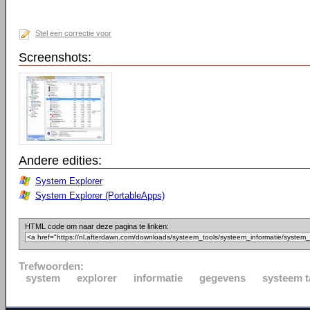
Stel een correctie voor
Screenshots:
Andere edities:
System Explorer
System Explorer (PortableApps)
HTML code om naar deze pagina te linken:
Trefwoorden:
system
explorer
informatie
gegevens
systeem t