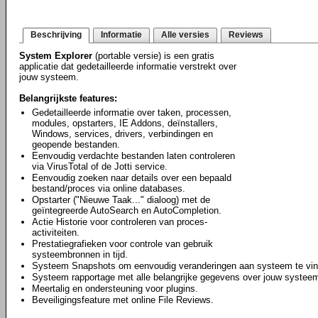
Beschrijving
Informatie
Alle versies
Reviews
System Explorer
(portable versie) is een gratis
applicatie dat gedetailleerde informatie verstrekt over
jouw systeem.
Belangrijkste features:
Gedetailleerde informatie over taken, processen,
modules, opstarters, IE Addons, deïnstallers,
Windows, services, drivers, verbindingen en
geopende bestanden.
Eenvoudig verdachte bestanden laten controleren
via VirusTotal of de Jotti service.
Eenvoudig zoeken naar details over een bepaald
bestand/proces via online databases.
Opstarter ("Nieuwe Taak..." dialoog) met de
geïntegreerde AutoSearch en AutoCompletion.
Actie Historie voor controleren van proces-
activiteiten.
Prestatiegrafieken voor controle van gebruik
systeembronnen in tijd.
Systeem Snapshots om eenvoudig veranderingen aan systeem te vin
Systeem rapportage met alle belangrijke gegevens over jouw systee
Meertalig en ondersteuning voor plugins.
Beveiligingsfeature met online File Reviews.