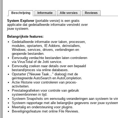
Beschrijving
Informatie
Alle versies
Reviews
System Explorer
(portable versie) is een gratis
applicatie dat gedetailleerde informatie verstrekt over
jouw systeem.
Belangrijkste features:
Gedetailleerde informatie over taken, processen,
modules, opstarters, IE Addons, deïnstallers,
Windows, services, drivers, verbindingen en
geopende bestanden.
Eenvoudig verdachte bestanden laten controleren
via VirusTotal of de Jotti service.
Eenvoudig zoeken naar details over een bepaald
bestand/proces via online databases.
Opstarter ("Nieuwe Taak..." dialoog) met de
geïntegreerde AutoSearch en AutoCompletion.
Actie Historie voor controleren van proces-
activiteiten.
Prestatiegrafieken voor controle van gebruik
systeembronnen in tijd.
Systeem Snapshots om eenvoudig veranderingen aan systeem te vin
Systeem rapportage met alle belangrijke gegevens over jouw systee
Meertalig en ondersteuning voor plugins.
Beveiligingsfeature met online File Reviews.