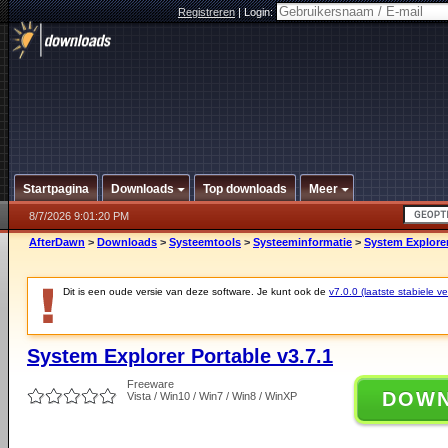
Registreren
|
Login:
Startpagina
Downloads
Top downloads
Meer
8/7/2026 9:01:20 PM
AfterDawn
>
Downloads
>
Systeemtools
>
Systeeminformatie
>
System Explorer
Dit is een oude versie van deze software. Je kunt ook de
v7.0.0 (laatste stabiele ve
System Explorer Portable v3.7.1
Freeware
DOW
Vista / Win10 / Win7 / Win8 / WinXP