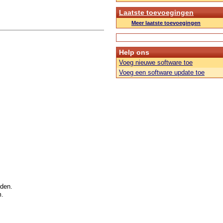
Laatste toevoegingen
Meer laatste toevoegingen
Help ons
Voeg nieuwe software toe
Voeg een software update toe
den.
m.