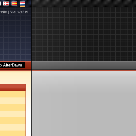
ssie
|
Nieuws2.nl