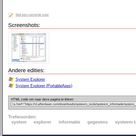
Stel een correctie voor
Screenshots:
Andere edities:
System Explorer
System Explorer (PortableApps)
HTML code om naar deze pagina te linken:
Trefwoorden:
system
explorer
informatie
gegevens
systeem t