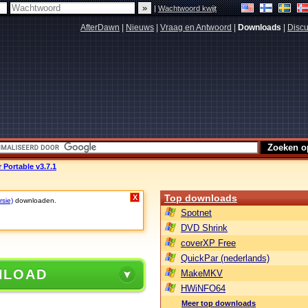
|
Wachtwoord kwijt
AfterDawn
|
Nieuws
|
Vraag en Antwoord
|
Downloads
|
Discu
 Portable v3.7.1
Top downloads
X
rsie)
downloaden.
Spotnet
DVD Shrink
coverXP Free
QuickPar (nederlands)
NLOAD
MakeMKV
HWiNFO64
Meer top downloads