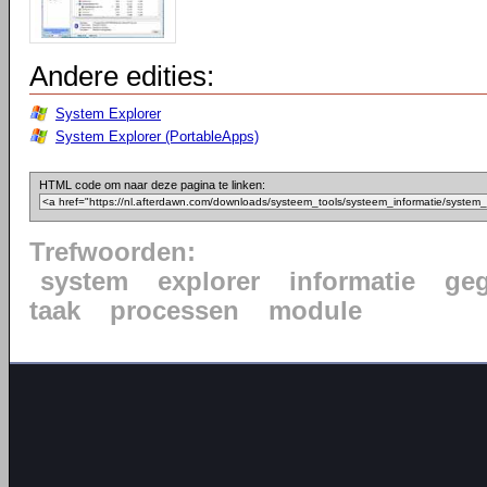
Andere edities:
System Explorer
System Explorer (PortableApps)
HTML code om naar deze pagina te linken:
Trefwoorden:
system
explorer
informatie
ge
taak
processen
module