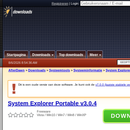
Registreren
|
Login:
Startpagina
Downloads
Top downloads
Meer
8/6/2026 8:54:36 AM
AfterDawn
>
Downloads
>
Systeemtools
>
Systeeminformatie
>
System Explorer
Dit is een oude versie van deze software. Je kunt ook de
v7.0.0 (laatste stabiele ve
System Explorer Portable v3.0.4
Freeware
DOW
Vista / Win10 / Win7 / Win8 / WinXP