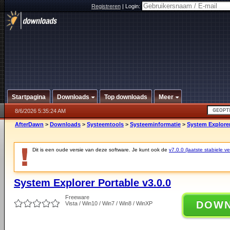
Registreren
|
Login:
Startpagina
Downloads
Top downloads
Meer
8/6/2026 5:35:24 AM
AfterDawn
>
Downloads
>
Systeemtools
>
Systeeminformatie
>
System Explorer
Dit is een oude versie van deze software. Je kunt ook de
v7.0.0 (laatste stabiele ve
System Explorer Portable v3.0.0
Freeware
DOW
Vista / Win10 / Win7 / Win8 / WinXP