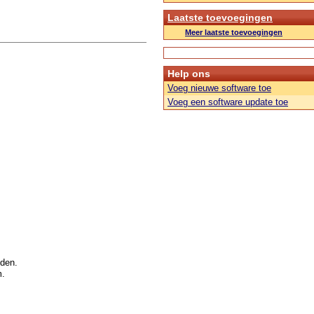
Laatste toevoegingen
Meer laatste toevoegingen
Help ons
Voeg nieuwe software toe
Voeg een software update toe
den.
m.