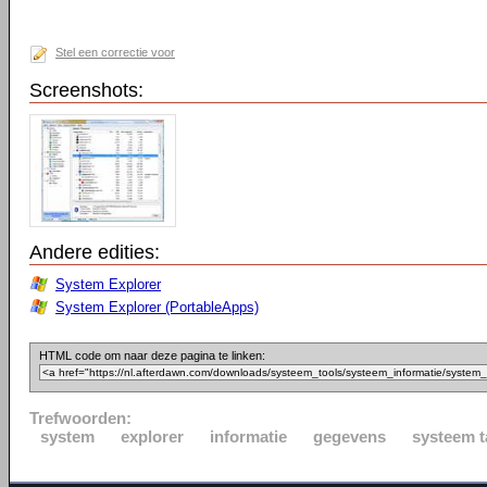
Stel een correctie voor
Screenshots:
Andere edities:
System Explorer
System Explorer (PortableApps)
HTML code om naar deze pagina te linken:
Trefwoorden:
system
explorer
informatie
gegevens
systeem t