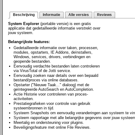
Beschrijving
Informatie
Alle versies
Reviews
System Explorer
(portable versie) is een gratis
applicatie dat gedetailleerde informatie verstrekt over
jouw systeem.
Belangrijkste features:
Gedetailleerde informatie over taken, processen,
modules, opstarters, IE Addons, deïnstallers,
Windows, services, drivers, verbindingen en
geopende bestanden.
Eenvoudig verdachte bestanden laten controleren
via VirusTotal of de Jotti service.
Eenvoudig zoeken naar details over een bepaald
bestand/proces via online databases.
Opstarter ("Nieuwe Taak..." dialoog) met de
geïntegreerde AutoSearch en AutoCompletion.
Actie Historie voor controleren van proces-
activiteiten.
Prestatiegrafieken voor controle van gebruik
systeembronnen in tijd.
Systeem Snapshots om eenvoudig veranderingen aan systeem te vin
Systeem rapportage met alle belangrijke gegevens over jouw systee
Meertalig en ondersteuning voor plugins.
Beveiligingsfeature met online File Reviews.