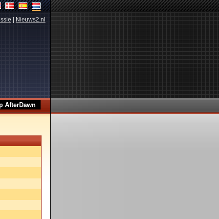
ssie
|
Nieuws2.nl