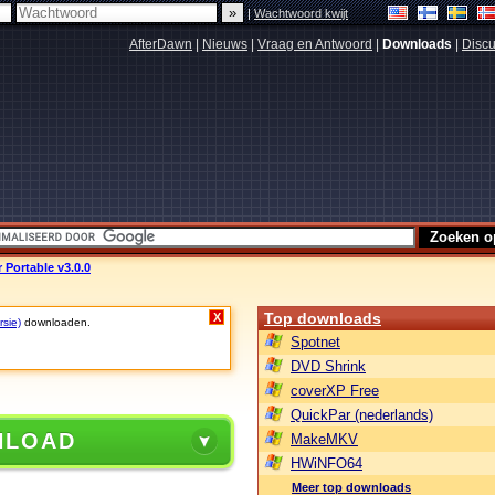
|
Wachtwoord kwijt
AfterDawn
|
Nieuws
|
Vraag en Antwoord
|
Downloads
|
Discu
 Portable v3.0.0
Top downloads
X
rsie)
downloaden.
Spotnet
DVD Shrink
coverXP Free
QuickPar (nederlands)
NLOAD
MakeMKV
HWiNFO64
Meer top downloads