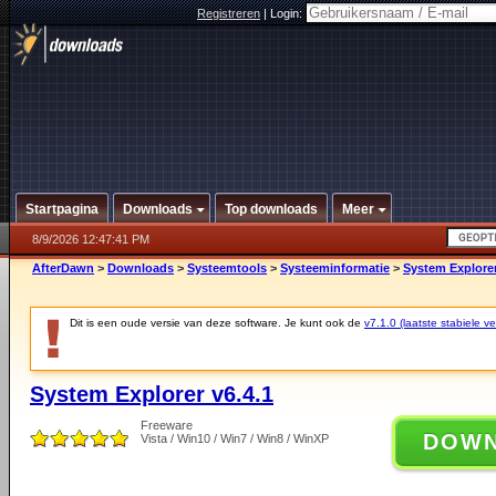
Registreren
|
Login:
Startpagina
Downloads
Top downloads
Meer
8/9/2026 12:47:41 PM
AfterDawn
>
Downloads
>
Systeemtools
>
Systeeminformatie
>
System Explorer
Dit is een oude versie van deze software. Je kunt ook de
v7.1.0 (laatste stabiele ve
System Explorer v6.4.1
Freeware
DOW
Vista / Win10 / Win7 / Win8 / WinXP