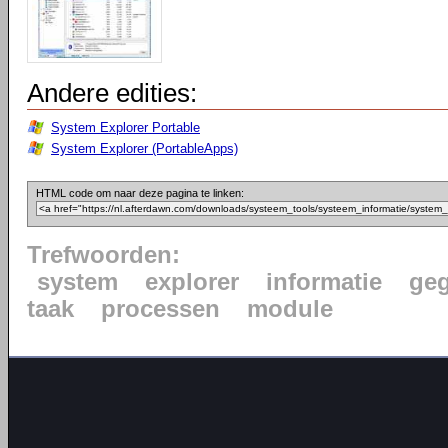
Andere edities:
System Explorer Portable
System Explorer (PortableApps)
HTML code om naar deze pagina te linken:
Trefwoorden:
system
explorer
informatie
ge
taak
processen
module