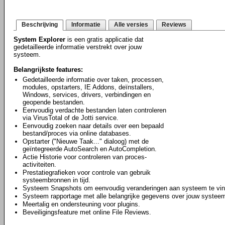
Beschrijving
Informatie
Alle versies
Reviews
System Explorer
is een gratis applicatie dat
gedetailleerde informatie verstrekt over jouw
systeem.
Belangrijkste features:
Gedetailleerde informatie over taken, processen,
modules, opstarters, IE Addons, deïnstallers,
Windows, services, drivers, verbindingen en
geopende bestanden.
Eenvoudig verdachte bestanden laten controleren
via VirusTotal of de Jotti service.
Eenvoudig zoeken naar details over een bepaald
bestand/proces via online databases.
Opstarter ("Nieuwe Taak..." dialoog) met de
geïntegreerde AutoSearch en AutoCompletion.
Actie Historie voor controleren van proces-
activiteiten.
Prestatiegrafieken voor controle van gebruik
systeembronnen in tijd.
Systeem Snapshots om eenvoudig veranderingen aan systeem te vin
Systeem rapportage met alle belangrijke gegevens over jouw systee
Meertalig en ondersteuning voor plugins.
Beveiligingsfeature met online File Reviews.