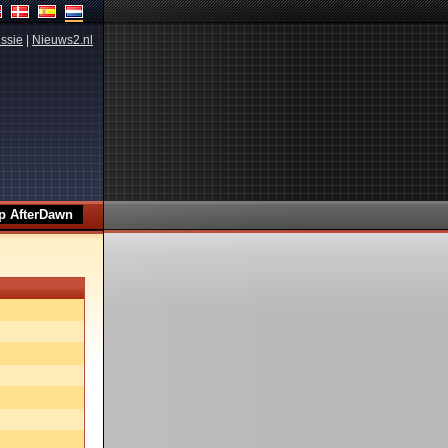
ssie
|
Nieuws2.nl