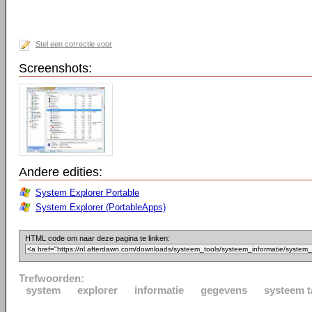
Stel een correctie voor
Screenshots:
Andere edities:
System Explorer Portable
System Explorer (PortableApps)
HTML code om naar deze pagina te linken:
Trefwoorden:
system
explorer
informatie
gegevens
systeem t