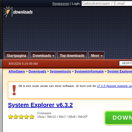
Registreren
|
Login:
Startpagina
Downloads
Top downloads
Meer
8/9/2026 6:24:49 AM
AfterDawn
>
Downloads
>
Systeemtools
>
Systeeminformatie
>
System Explorer
Dit is een oude versie van deze software. Je kunt ook de
v7.1.0 (laatste stabiele ve
System Explorer v6.3.2
Freeware
DOW
Vista / Win10 / Win7 / Win8 / WinXP