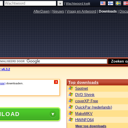
|
Wachtwoord kwijt
AfterDawn
|
Nieuws
|
Vraag en Antwoord
|
Downloads
|
Discu
 v6.3.2
Top downloads
X
rsie)
downloaden.
Spotnet
DVD Shrink
coverXP Free
QuickPar (nederlands)
NLOAD
MakeMKV
HWiNFO64
Meer top downloads