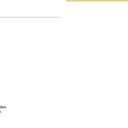
den.
m.