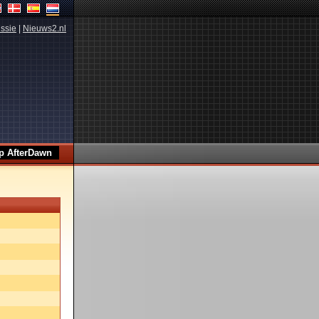
ssie
|
Nieuws2.nl