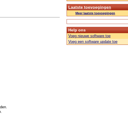
Laatste toevoegingen
Meer laatste toevoegingen
Help ons
Voeg nieuwe software toe
Voeg een software update toe
den.
m.