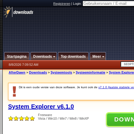
Registreren
|
Login:
Startpagina
Downloads
Top downloads
Meer
8/8/2026 7:09:52 AM
AfterDawn
>
Downloads
>
Systeemtools
>
Systeeminformatie
>
System Explorer
Dit is een oude versie van deze software. Je kunt ook de
v7.1.0 (laatste stabiele ve
System Explorer v6.1.0
Freeware
DOW
Vista / Win10 / Win7 / Win8 / WinXP