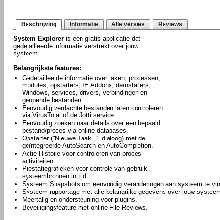
Beschrijving
Informatie
Alle versies
Reviews
System Explorer
is een gratis applicatie dat
gedetailleerde informatie verstrekt over jouw
systeem.
Belangrijkste features:
Gedetailleerde informatie over taken, processen,
modules, opstarters, IE Addons, deïnstallers,
Windows, services, drivers, verbindingen en
geopende bestanden.
Eenvoudig verdachte bestanden laten controleren
via VirusTotal of de Jotti service.
Eenvoudig zoeken naar details over een bepaald
bestand/proces via online databases.
Opstarter ("Nieuwe Taak..." dialoog) met de
geïntegreerde AutoSearch en AutoCompletion.
Actie Historie voor controleren van proces-
activiteiten.
Prestatiegrafieken voor controle van gebruik
systeembronnen in tijd.
Systeem Snapshots om eenvoudig veranderingen aan systeem te vin
Systeem rapportage met alle belangrijke gegevens over jouw systee
Meertalig en ondersteuning voor plugins.
Beveiligingsfeature met online File Reviews.