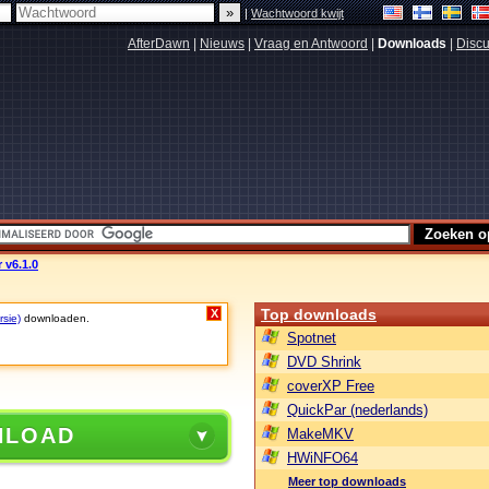
|
Wachtwoord kwijt
AfterDawn
|
Nieuws
|
Vraag en Antwoord
|
Downloads
|
Discu
 v6.1.0
Top downloads
X
rsie)
downloaden.
Spotnet
DVD Shrink
coverXP Free
QuickPar (nederlands)
NLOAD
MakeMKV
HWiNFO64
Meer top downloads