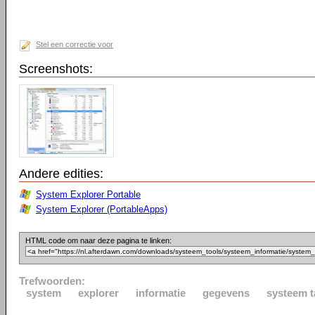
Stel een correctie voor
Screenshots:
Andere edities:
System Explorer Portable
System Explorer (PortableApps)
HTML code om naar deze pagina te linken:
Trefwoorden:
system
explorer
informatie
gegevens
systeem t