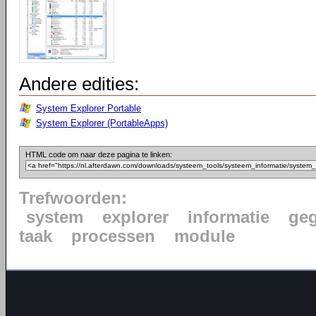
Andere edities:
System Explorer Portable
System Explorer (PortableApps)
HTML code om naar deze pagina te linken:
Trefwoorden:
system
explorer
informatie
ge
taak
processen
module