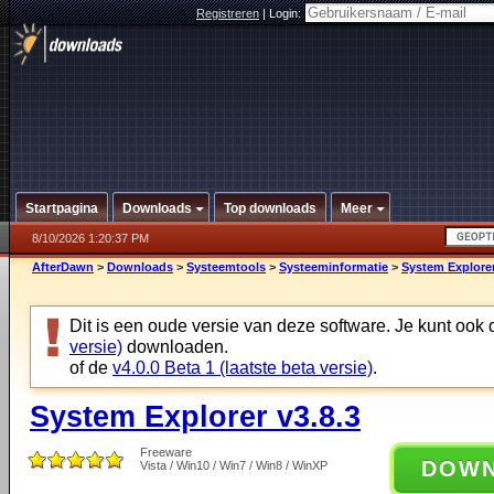
Registreren
|
Login:
Startpagina
Downloads
Top downloads
Meer
8/10/2026 1:20:37 PM
AfterDawn
>
Downloads
>
Systeemtools
>
Systeeminformatie
>
System Explorer
Dit is een oude versie van deze software. Je kunt ook
versie)
downloaden.
of de
v4.0.0 Beta 1 (laatste beta versie)
.
System Explorer v3.8.3
Freeware
DOW
Vista / Win10 / Win7 / Win8 / WinXP