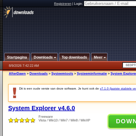
Registreren
|
Login:
Startpagina
Downloads
Top downloads
Meer
8/9/2026 7:42:22 AM
AfterDawn
>
Downloads
>
Systeemtools
>
Systeeminformatie
>
System Explorer
Dit is een oude versie van deze software. Je kunt ook de
v7.1.0 (laatste stabiele ve
System Explorer v4.6.0
Freeware
DOW
Vista / Win10 / Win7 / Win8 / WinXP