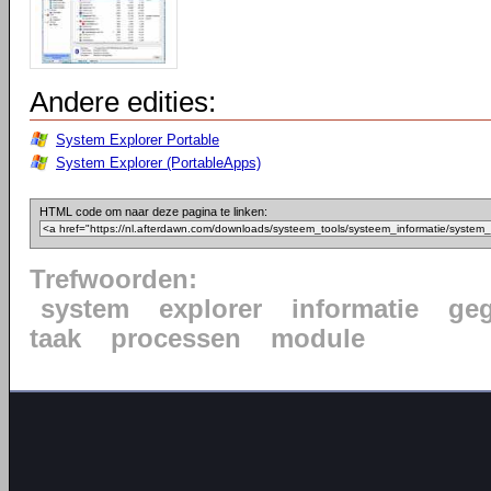
Andere edities:
System Explorer Portable
System Explorer (PortableApps)
HTML code om naar deze pagina te linken:
Trefwoorden:
system
explorer
informatie
ge
taak
processen
module