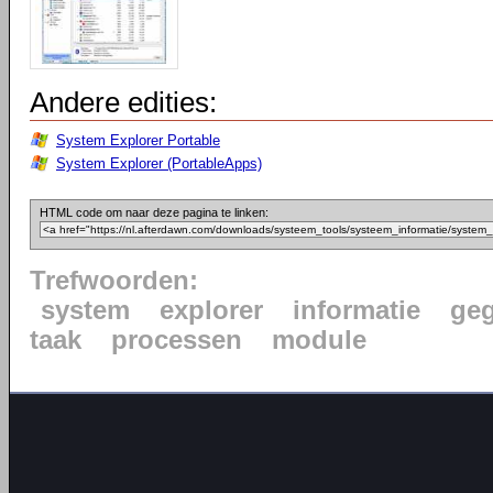
Andere edities:
System Explorer Portable
System Explorer (PortableApps)
HTML code om naar deze pagina te linken:
Trefwoorden:
system
explorer
informatie
ge
taak
processen
module