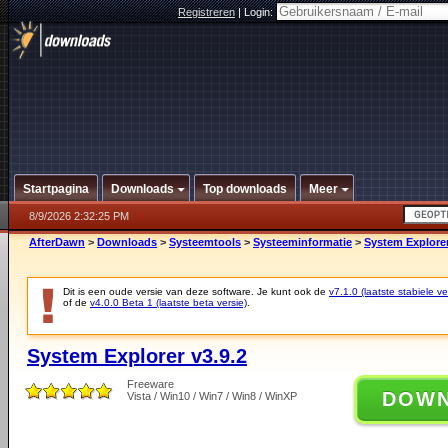
Registreren
|
Login:
Startpagina
Downloads
Top downloads
Meer
8/9/2026 2:32:25 PM
AfterDawn
>
Downloads
>
Systeemtools
>
Systeeminformatie
>
System Explorer
Dit is een oude versie van deze software. Je kunt ook de
v7.1.0 (laatste stabiele ve
of de
v4.0.0 Beta 1 (laatste beta versie)
.
System Explorer v3.9.2
Freeware
DOW
Vista / Win10 / Win7 / Win8 / WinXP