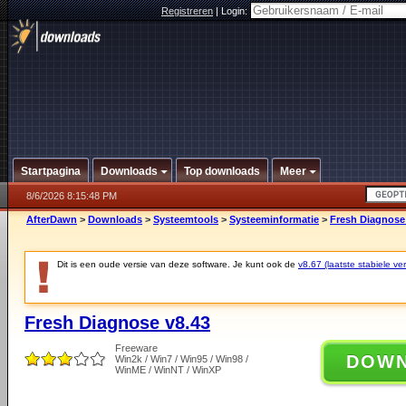
Registreren
|
Login:
Startpagina
Downloads
Top downloads
Meer
8/6/2026 8:15:48 PM
AfterDawn
>
Downloads
>
Systeemtools
>
Systeeminformatie
>
Fresh Diagnose
Dit is een oude versie van deze software. Je kunt ook de
v8.67 (laatste stabiele ver
Fresh Diagnose v8.43
Freeware
DOW
Win2k / Win7 / Win95 / Win98 /
WinME / WinNT / WinXP