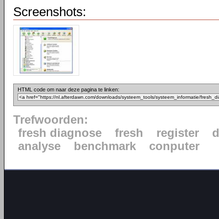
Screenshots:
HTML code om naar deze pagina te linken:
Trefwoorden:
fresh diagnose
fresh
register
d
analyse
benchmark
conputer