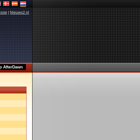
ssie
|
Nieuws2.nl