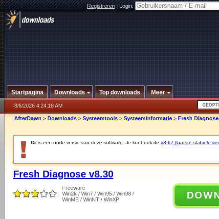
Registreren
|
Login:
Startpagina
Downloads
Top downloads
Meer
8/6/2026 4:24:18 AM
AfterDawn
>
Downloads
>
Systeemtools
>
Systeeminformatie
>
Fresh Diagnose
Dit is een oude versie van deze software. Je kunt ook de
v8.67 (laatste stabiele ver
Fresh Diagnose v8.30
Freeware
DOW
Win2k / Win7 / Win95 / Win98 /
WinME / WinNT / WinXP