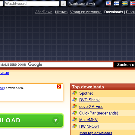
|
Wachtwoord kwijt
AfterDawn
|
Nieuws
|
Vraag en Antwoord
|
Downloads
|
Discu
 v8.30
Top downloads
X
sie)
downloaden.
Spotnet
DVD Shrink
coverXP Free
QuickPar (nederlands)
NLOAD
MakeMKV
HWiNFO64
Meer top downloads