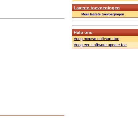
Laatste toevoegingen
Meer laatste toevoegingen
Help ons
Voeg nieuwe software toe
Voeg een software update toe