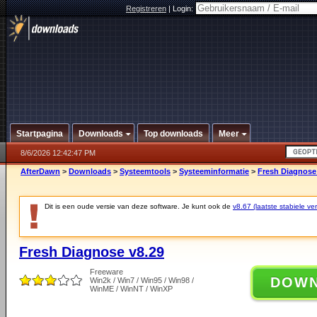
Registreren
|
Login:
Startpagina
Downloads
Top downloads
Meer
8/6/2026 12:42:47 PM
AfterDawn
>
Downloads
>
Systeemtools
>
Systeeminformatie
>
Fresh Diagnose
Dit is een oude versie van deze software. Je kunt ook de
v8.67 (laatste stabiele ver
Fresh Diagnose v8.29
Freeware
DOW
Win2k / Win7 / Win95 / Win98 /
WinME / WinNT / WinXP