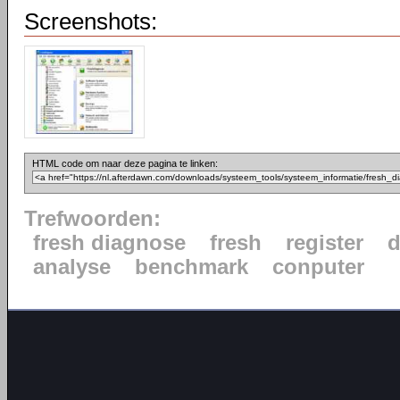
Screenshots:
HTML code om naar deze pagina te linken:
Trefwoorden:
fresh diagnose
fresh
register
d
analyse
benchmark
conputer