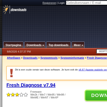
Registreren
|
Login:
Startpagina
Downloads
Top downloads
Meer
8/8/2026 4:37:37 PM
AfterDawn
>
Downloads
>
Systeemtools
>
Systeeminformatie
>
Fresh Diagnose
Dit is een oude versie van deze software. Je kunt ook de
v8.67 (laatste stabiele ver
Fresh Diagnose v7.94
Freeware
DOW
Win2k / Win7 / Win95 / Win98 /
WinME / WinNT / WinXP