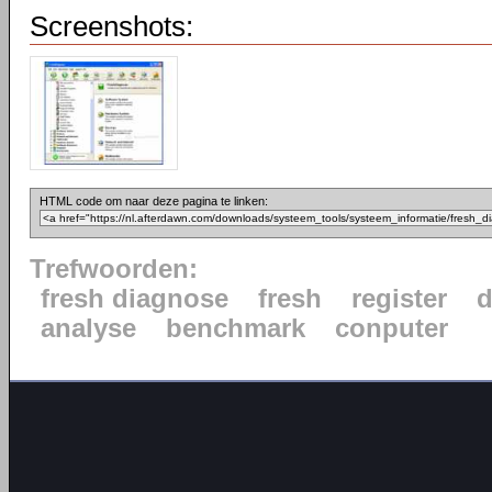
Screenshots:
HTML code om naar deze pagina te linken:
Trefwoorden:
fresh diagnose
fresh
register
d
analyse
benchmark
conputer