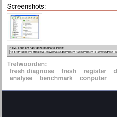
Screenshots:
HTML code om naar deze pagina te linken:
Trefwoorden:
fresh diagnose
fresh
register
d
analyse
benchmark
conputer