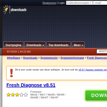
Registreren
|
Login:
Startpagina
Downloads
Top downloads
Meer
8/7/2026 1:44:22 AM
AfterDawn
>
Downloads
>
Systeemtools
>
Systeeminformatie
>
Fresh Diagnose
Dit is een oude versie van deze software. Je kunt ook de
v8.67 (laatste stabiele ver
Fresh Diagnose v8.51
Freeware
DOW
Win2k / Win7 / Win95 / Win98 /
WinME / WinNT / WinXP