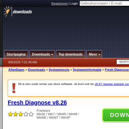
Registreren
|
Login:
Startpagina
Downloads
Top downloads
Meer
8/8/2026 7:01:46 AM
AfterDawn
>
Downloads
>
Systeemtools
>
Systeeminformatie
>
Fresh Diagnose
Dit is een oude versie van deze software. Je kunt ook de
v8.67 (laatste stabiele ver
Fresh Diagnose v8.26
Freeware
DOW
Win2k / Win7 / Win95 / Win98 /
WinME / WinNT / WinXP