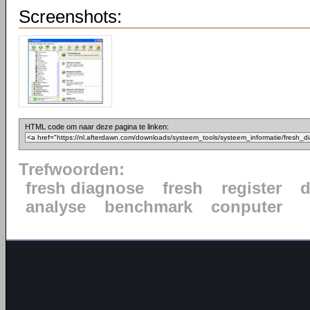
Screenshots:
HTML code om naar deze pagina te linken:
Trefwoorden:
fresh diagnose
fresh
register
d
analyse
benchmark
conputer