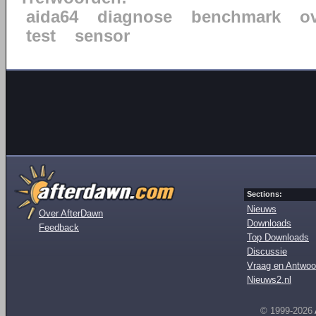
aida64
diagnose
benchmark
o
test
sensor
Sections:
Nieuws
Over AfterDawn
Downloads
Feedback
Top Downloads
Discussie
Vraag en Antwoo
Nieuws2.nl
© 1999-2026