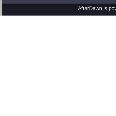
AfterDawn is p