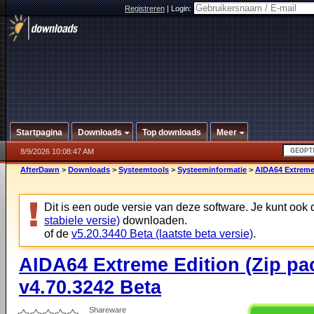
Registreren
|
Login:
Startpagina
Downloads
Top downloads
Meer
8/9/2026 10:08:47 AM
AfterDawn
>
Downloads
>
Systeemtools
>
Systeeminformatie
>
AIDA64 Extreme 
Dit is een oude versie van deze software. Je kunt ook
stabiele versie)
downloaden.
of de
v5.20.3440 Beta (laatste beta versie)
.
AIDA64 Extreme Edition (Zip pa
v4.70.3242 Beta
Shareware