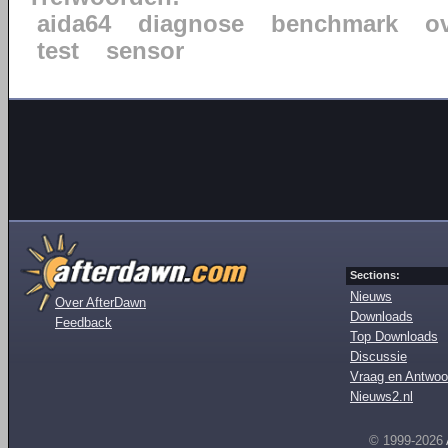
aida64
diagnose
benchmark
o
test
sensor
Sections:
Nieuws
Over AfterDawn
Downloads
Feedback
Top Downloads
Discussie
Vraag en Antwoo
Nieuws2.nl
© 1999-2026