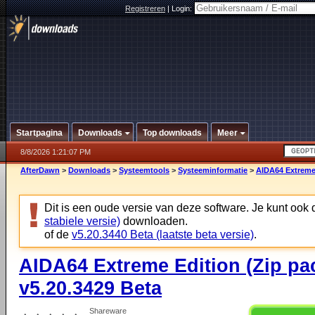
Registreren
|
Login:
Startpagina
Downloads
Top downloads
Meer
8/8/2026 1:21:07 PM
AfterDawn
>
Downloads
>
Systeemtools
>
Systeeminformatie
>
AIDA64 Extreme 
Dit is een oude versie van deze software. Je kunt ook
stabiele versie)
downloaden.
of de
v5.20.3440 Beta (laatste beta versie)
.
AIDA64 Extreme Edition (Zip pa
v5.20.3429 Beta
Shareware