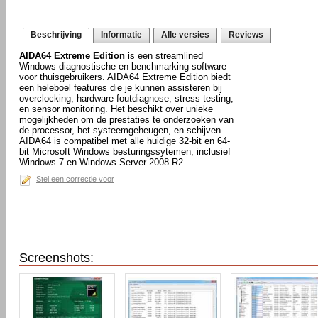
Beschrijving
Informatie
Alle versies
Reviews
AIDA64 Extreme Edition
is een streamlined
Windows diagnostische en benchmarking software
voor thuisgebruikers. AIDA64 Extreme Edition biedt
een heleboel features die je kunnen assisteren bij
overclocking, hardware foutdiagnose, stress testing,
en sensor monitoring. Het beschikt over unieke
mogelijkheden om de prestaties te onderzoeken van
de processor, het systeemgeheugen, en schijven.
AIDA64 is compatibel met alle huidige 32-bit en 64-
bit Microsoft Windows besturingssytemen, inclusief
Windows 7 en Windows Server 2008 R2.
Stel een correctie voor
Screenshots: