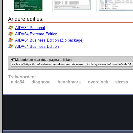
Andere edities:
AIDA32 Personal
AIDA64 Extreme Edition
AIDA64 Business Edition (Zip package)
AIDA64 Business Edition
HTML code om naar deze pagina te linken:
Trefwoorden:
aida64
diagnose
benchmark
overclock
stress