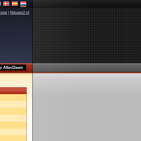
ssie
|
Nieuws2.nl