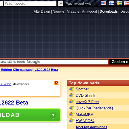
|
Wachtwoord kwijt
AfterDawn
|
Nieuws
|
Vraag en Antwoord
|
Downloads
|
Discu
Edition (Zip package) v3.20.2622 Beta
Top downloads
X
le versie)
downloaden.
Spotnet
DVD Shrink
.2622 Beta
coverXP Free
QuickPar (nederlands)
NLOAD
MakeMKV
HWiNFO64
Meer top downloads