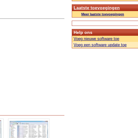
Laatste toevoegingen
Meer laatste toevoegingen
Help ons
Voeg nieuwe software toe
Voeg een software update toe