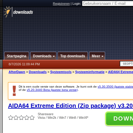
Registreren
|
Login:
Startpagina
Downloads
Top downloads
Meer
8/7/2026 11:09:44 PM
AfterDawn
>
Downloads
>
Systeemtools
>
Systeeminformatie
>
AIDA64 Extreme 
Dit is een oude versie van deze software. Je kunt ook de
v5.30.3500 (laatste stabie
of de
v5.20.3440 Beta (laatste beta versie)
.
AIDA64 Extreme Edition (Zip package) v3.20
Shareware
DOW
Vista / Win2k / Win7 / Win8 / WinXP