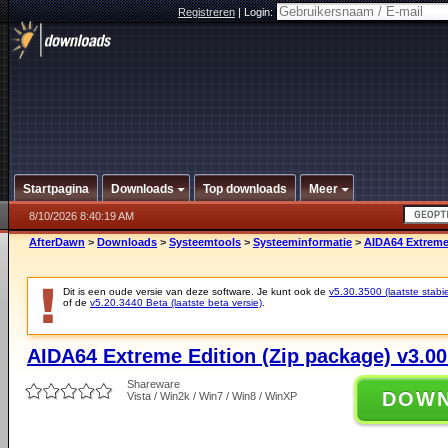
Registreren
|
Login:
Startpagina
Downloads
Top downloads
Meer
8/10/2026 8:40:19 AM
AfterDawn
>
Downloads
>
Systeemtools
>
Systeeminformatie
>
AIDA64 Extreme 
Dit is een oude versie van deze software. Je kunt ook de
v5.30.3500 (laatste stabie
of de
v5.20.3440 Beta (laatste beta versie)
.
AIDA64 Extreme Edition (Zip package) v3.00
Shareware
DOW
Vista / Win2k / Win7 / Win8 / WinXP