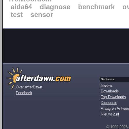
aida64
diagnose
benchmark
o
test
sensor
Sections:
Nieuws
Over AfterDawn
Downloads
Feedback
Top Downloads
Discussie
Vraag en Antwoo
Nieuws2.nl
© 1999-2026