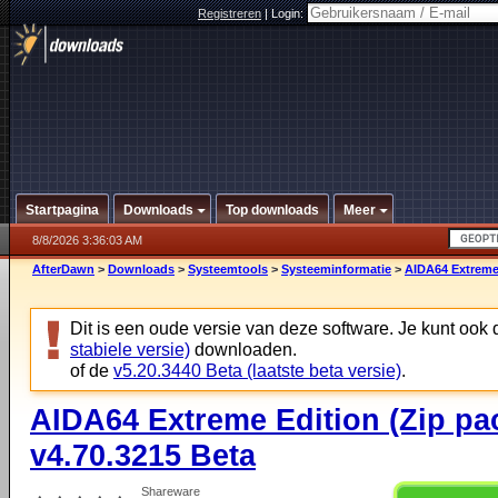
Registreren
|
Login:
Startpagina
Downloads
Top downloads
Meer
8/8/2026 3:36:03 AM
AfterDawn
>
Downloads
>
Systeemtools
>
Systeeminformatie
>
AIDA64 Extreme 
Dit is een oude versie van deze software. Je kunt ook
stabiele versie)
downloaden.
of de
v5.20.3440 Beta (laatste beta versie)
.
AIDA64 Extreme Edition (Zip pa
v4.70.3215 Beta
Shareware