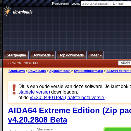
Registreren
|
Login:
Startpagina
Downloads
Top downloads
Meer
8/7/2026 8:30:40 PM
AfterDawn
>
Downloads
>
Systeemtools
>
Systeeminformatie
>
AIDA64 Extreme 
Dit is een oude versie van deze software. Je kunt ook
stabiele versie)
downloaden.
of de
v5.20.3440 Beta (laatste beta versie)
.
AIDA64 Extreme Edition (Zip pa
v4.20.2808 Beta
Shareware