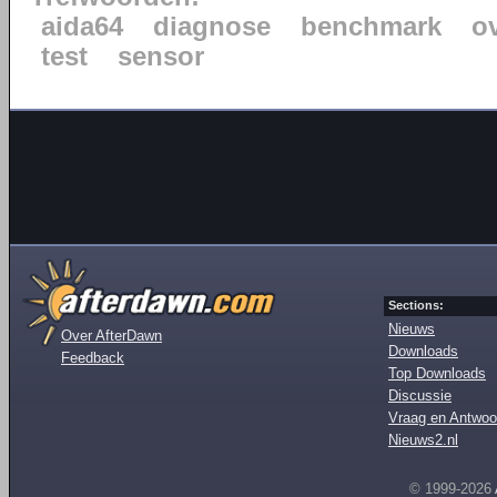
aida64
diagnose
benchmark
o
test
sensor
Sections:
Nieuws
Over AfterDawn
Downloads
Feedback
Top Downloads
Discussie
Vraag en Antwoo
Nieuws2.nl
© 1999-2026