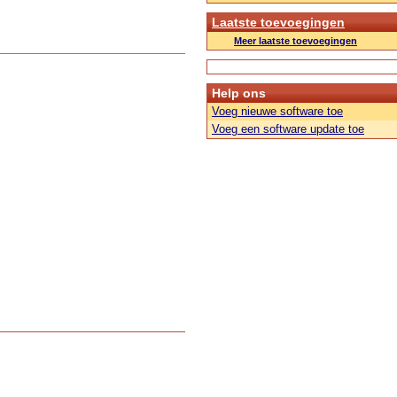
Laatste toevoegingen
Meer laatste toevoegingen
Help ons
Voeg nieuwe software toe
Voeg een software update toe