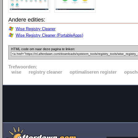
Andere edities:
Wise Registry Cleaner
Wise Registry Cleaner (PortableApps)
HTML code om naar deze pagina te linken:
Trefwoorden:
wise
registry cleaner
optimaliseren register
opsch