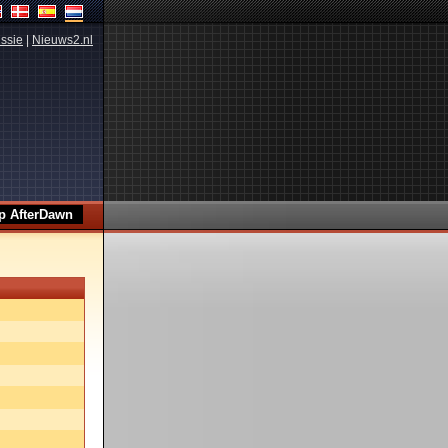
ssie
|
Nieuws2.nl