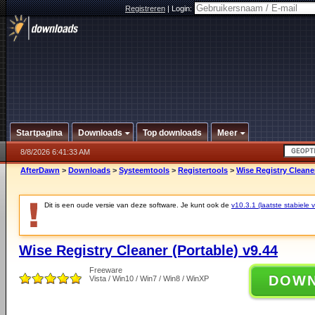
Registreren
|
Login:
Startpagina
Downloads
Top downloads
Meer
8/8/2026 6:41:33 AM
AfterDawn
>
Downloads
>
Systeemtools
>
Registertools
>
Wise Registry Cleaner
Dit is een oude versie van deze software. Je kunt ook de
v10.3.1 (laatste stabiele v
Wise Registry Cleaner (Portable) v9.44
Freeware
DOW
Vista / Win10 / Win7 / Win8 / WinXP