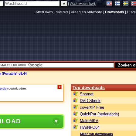
|
Wachtwoord kwijt
AfterDawn
|
Nieuws
|
Vraag en Antwoord
|
Downloads
|
Discu
 (Portable) v9.44
Top downloads
X
ersie)
downloaden.
Spotnet
DVD Shrink
coverXP Free
QuickPar (nederlands)
NLOAD
MakeMKV
HWiNFO64
Meer top downloads