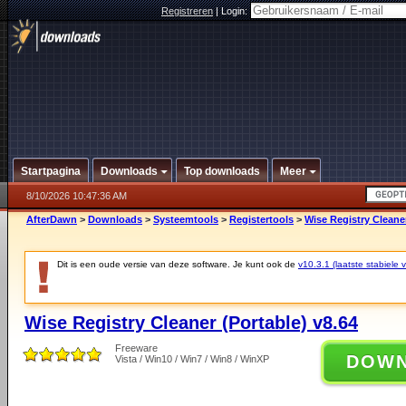
Registreren
|
Login:
Startpagina
Downloads
Top downloads
Meer
8/10/2026 10:47:36 AM
AfterDawn
>
Downloads
>
Systeemtools
>
Registertools
>
Wise Registry Cleaner
Dit is een oude versie van deze software. Je kunt ook de
v10.3.1 (laatste stabiele v
Wise Registry Cleaner (Portable) v8.64
Freeware
DOW
Vista / Win10 / Win7 / Win8 / WinXP