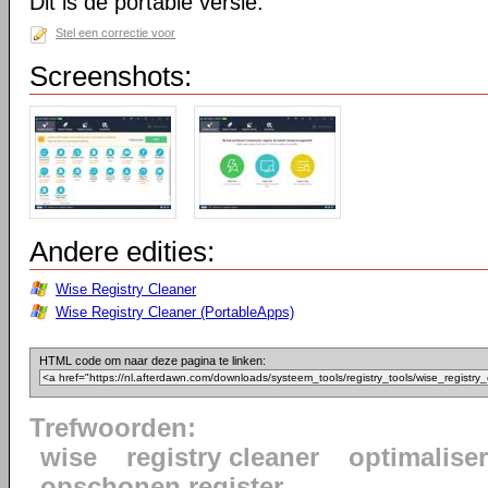
Dit is de portable versie.
Stel een correctie voor
Screenshots:
Andere edities:
Wise Registry Cleaner
Wise Registry Cleaner (PortableApps)
HTML code om naar deze pagina te linken:
Trefwoorden:
wise
registry cleaner
optimaliser
opschonen register