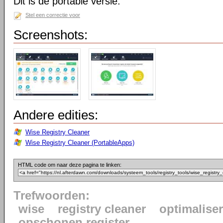
Dit is de portable versie.
Stel een correctie voor
Screenshots:
Andere edities:
Wise Registry Cleaner
Wise Registry Cleaner (PortableApps)
HTML code om naar deze pagina te linken:
Trefwoorden:
wise
registry cleaner
optimaliser
opschonen register