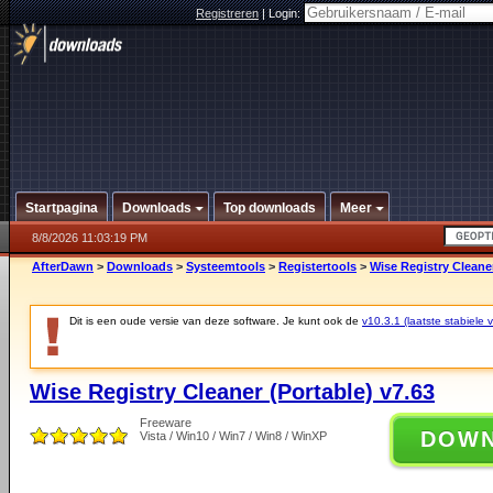
Registreren
|
Login:
Startpagina
Downloads
Top downloads
Meer
8/8/2026 11:03:19 PM
AfterDawn
>
Downloads
>
Systeemtools
>
Registertools
>
Wise Registry Cleaner
Dit is een oude versie van deze software. Je kunt ook de
v10.3.1 (laatste stabiele v
Wise Registry Cleaner (Portable) v7.63
Freeware
DOW
Vista / Win10 / Win7 / Win8 / WinXP