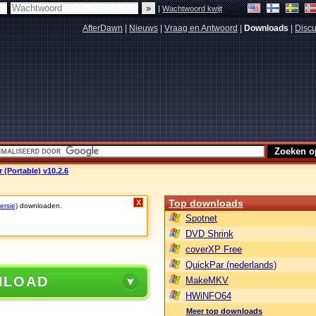
|
Wachtwoord kwijt
AfterDawn
|
Nieuws
|
Vraag en Antwoord
|
Downloads
|
Discu
 (Portable) v10.2.6
Top downloads
X
ersie)
downloaden.
Spotnet
DVD Shrink
coverXP Free
QuickPar (nederlands)
NLOAD
MakeMKV
HWiNFO64
Meer top downloads