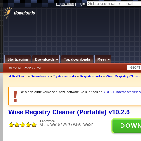
Registreren
|
Login:
Startpagina
Downloads
Top downloads
Meer
8/7/2026 2:59:35 PM
AfterDawn
>
Downloads
>
Systeemtools
>
Registertools
>
Wise Registry Cleaner
Dit is een oude versie van deze software. Je kunt ook de
v10.3.1 (laatste stabiele v
Wise Registry Cleaner (Portable) v10.2.6
Freeware
DOW
Vista / Win10 / Win7 / Win8 / WinXP