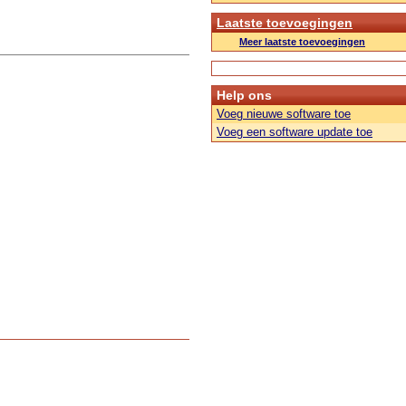
Laatste toevoegingen
Meer laatste toevoegingen
Help ons
Voeg nieuwe software toe
Voeg een software update toe