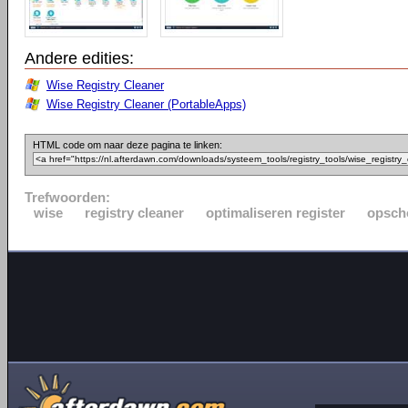
Andere edities:
Wise Registry Cleaner
Wise Registry Cleaner (PortableApps)
HTML code om naar deze pagina te linken:
Trefwoorden:
wise
registry cleaner
optimaliseren register
opsch