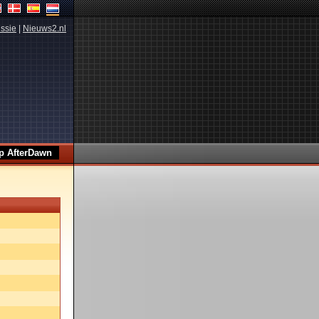
ssie
|
Nieuws2.nl