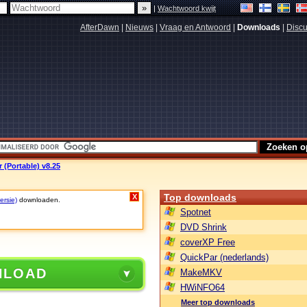
|
Wachtwoord kwijt
AfterDawn
|
Nieuws
|
Vraag en Antwoord
|
Downloads
|
Discu
 (Portable) v8.25
Top downloads
X
ersie)
downloaden.
Spotnet
DVD Shrink
coverXP Free
QuickPar (nederlands)
NLOAD
MakeMKV
HWiNFO64
Meer top downloads