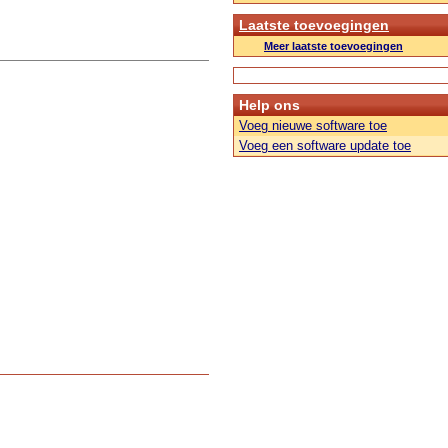
Laatste toevoegingen
Meer laatste toevoegingen
Help ons
Voeg nieuwe software toe
Voeg een software update toe