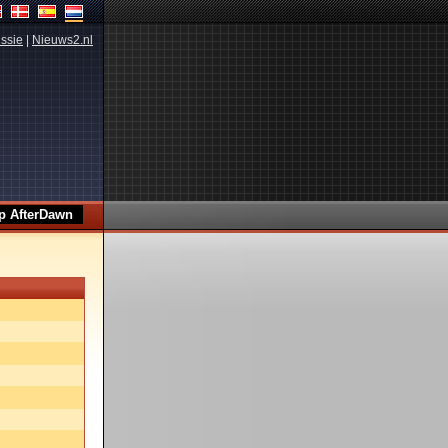
ssie
|
Nieuws2.nl