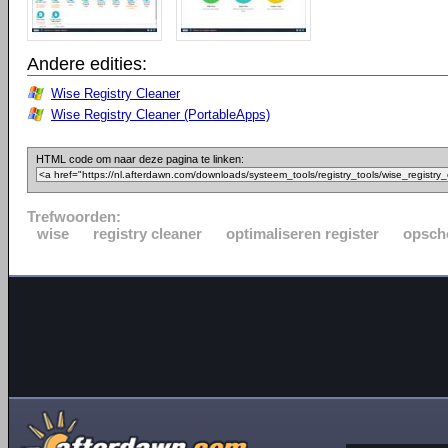
Andere edities:
Wise Registry Cleaner
Wise Registry Cleaner (PortableApps)
HTML code om naar deze pagina te linken:
Trefwoorden:
wise
registry cleaner
optimaliseren register
opsch