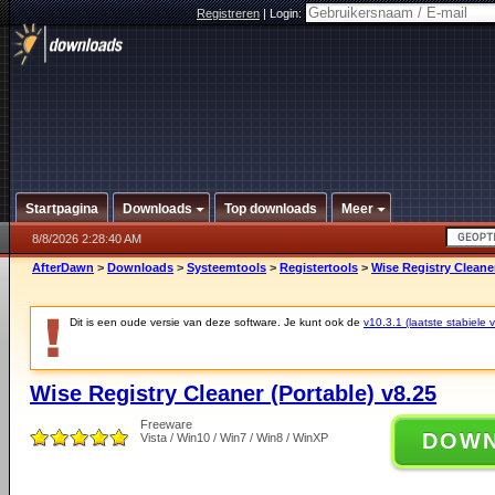
Registreren
|
Login:
Startpagina
Downloads
Top downloads
Meer
8/8/2026 2:28:40 AM
AfterDawn
>
Downloads
>
Systeemtools
>
Registertools
>
Wise Registry Cleaner
Dit is een oude versie van deze software. Je kunt ook de
v10.3.1 (laatste stabiele v
Wise Registry Cleaner (Portable) v8.25
Freeware
DOW
Vista / Win10 / Win7 / Win8 / WinXP