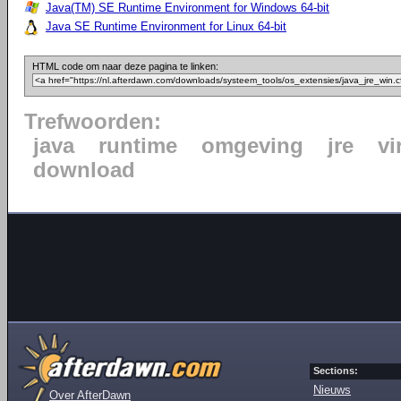
Java(TM) SE Runtime Environment for Windows 64-bit
Java SE Runtime Environment for Linux 64-bit
HTML code om naar deze pagina te linken:
Trefwoorden:
java
runtime
omgeving
jre
vi
download
Sections:
Nieuws
Over AfterDawn