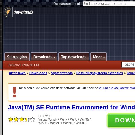
Registreren
|
Login:
Startpagina
Downloads
Top downloads
Meer
8/6/2026 8:04:30 PM
AfterDawn
>
Downloads
>
Systeemtools
>
Besturingssysteem extensies
>
Java
Dit is een oude versie van deze software. Je kunt ook de
v8 update 45 (laatste stab
Java(TM) SE Runtime Environment for Wind
Freeware
DOW
Vista / Win2k / Win7 / Win8 / Win95 /
Win98 / WinME / WinNT / WinXP