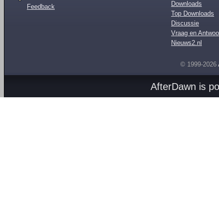
Downloads
Feedback
Top Downloads
Discussie
Vraag en Antwoo
Nieuws2.nl
© 1999-2026
AfterDawn is p