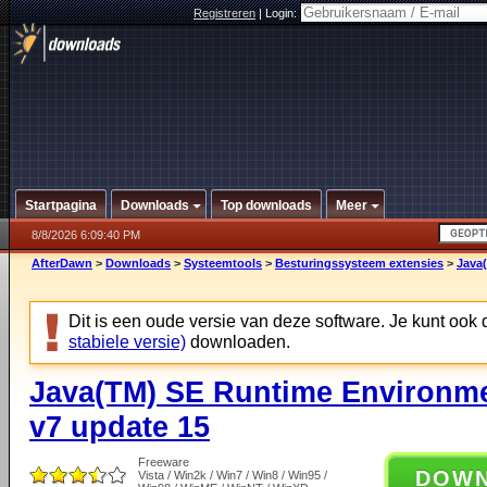
Registreren
|
Login:
Startpagina
Downloads
Top downloads
Meer
8/8/2026 6:09:40 PM
AfterDawn
>
Downloads
>
Systeemtools
>
Besturingssysteem extensies
>
Java
Dit is een oude versie van deze software. Je kunt ook
stabiele versie)
downloaden.
Java(TM) SE Runtime Environm
v7 update 15
Freeware
DOW
Vista / Win2k / Win7 / Win8 / Win95 /