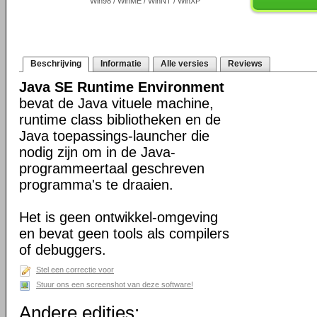
Win98 / WinME / WinNT / WinXP
Beschrijving
Informatie
Alle versies
Reviews
Java SE Runtime Environment
bevat de Java vituele machine,
runtime class bibliotheken en de
Java toepassings-launcher die
nodig zijn om in de Java-
programmeertaal geschreven
programma's te draaien.
Het is geen ontwikkel-omgeving
en bevat geen tools als compilers
of debuggers.
Stel een correctie voor
Stuur ons een screenshot van deze software!
Andere edities: