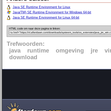
Java SE Runtime Environment for Linux
Java(TM) SE Runtime Environment for Windows 64-bit
Java SE Runtime Environment for Linux 64-bit
HTML code om naar deze pagina te linken:
Trefwoorden:
java
runtime
omgeving
jre
vi
download