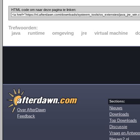
HTML code om naar deze pagina te linken:
Trefwoorden:
java
runtime
omgeving
jre
virtual machine
d
Sections:
Nieuws
Over AfterDawn
Downloads
Feedback
Top Downloads
Discussie
Vraag en Antwoo
Nieuws2.nl