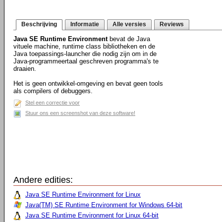
Beschrijving
Informatie
Alle versies
Reviews
Java SE Runtime Environment
bevat de Java
vituele machine, runtime class bibliotheken en de
Java toepassings-launcher die nodig zijn om in de
Java-programmeertaal geschreven programma's te
draaien.
Het is geen ontwikkel-omgeving en bevat geen tools
als compilers of debuggers.
Stel een correctie voor
Stuur ons een screenshot van deze software!
Andere edities:
Java SE Runtime Environment for Linux
Java(TM) SE Runtime Environment for Windows 64-bit
Java SE Runtime Environment for Linux 64-bit