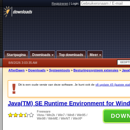
Registreren
|
Login:
Startpagina
Downloads
Top downloads
Meer
8/8/2026 3:03:35 AM
AfterDawn
>
Downloads
>
Systeemtools
>
Besturingssysteem extensies
>
Java
Dit is een oude versie van deze software. Je kunt ook de
v8 update 45 (laatste stab
Java(TM) SE Runtime Environment for Wind
Freeware
DOW
Vista / Win2k / Win7 / Win8 / Win95 /
Win98 / WinME / WinNT / WinXP