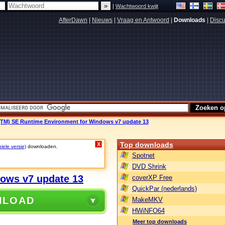
|
Wachtwoord kwijt
AfterDawn
|
Nieuws
|
Vraag en Antwoord
|
Downloads
|
Discu
(TM) SE Runtime Environment for Windows v7 update 13
Top downloads
X
iele versie)
downloaden.
Spotnet
DVD Shrink
ows v7 update 13
coverXP Free
QuickPar (nederlands)
NLOAD
MakeMKV
HWiNFO64
Meer top downloads