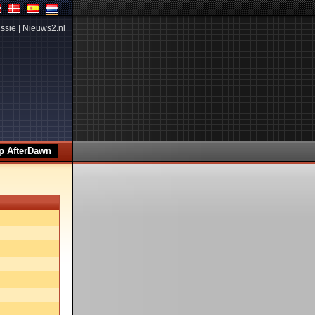
ssie
|
Nieuws2.nl