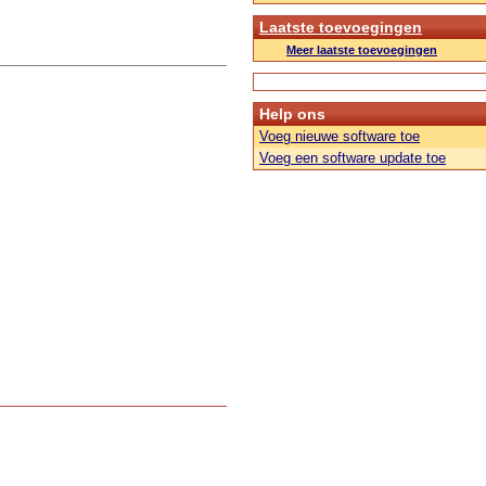
Laatste toevoegingen
Meer laatste toevoegingen
Help ons
Voeg nieuwe software toe
Voeg een software update toe