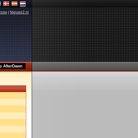
ssie
|
Nieuws2.nl