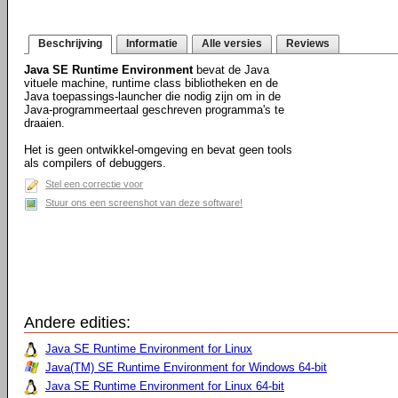
Beschrijving
Informatie
Alle versies
Reviews
Java SE Runtime Environment
bevat de Java
vituele machine, runtime class bibliotheken en de
Java toepassings-launcher die nodig zijn om in de
Java-programmeertaal geschreven programma's te
draaien.
Het is geen ontwikkel-omgeving en bevat geen tools
als compilers of debuggers.
Stel een correctie voor
Stuur ons een screenshot van deze software!
Andere edities:
Java SE Runtime Environment for Linux
Java(TM) SE Runtime Environment for Windows 64-bit
Java SE Runtime Environment for Linux 64-bit