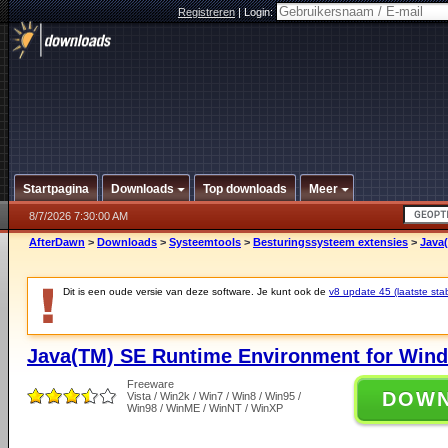
Registreren
|
Login:
Startpagina
Downloads
Top downloads
Meer
8/7/2026 7:30:00 AM
AfterDawn
>
Downloads
>
Systeemtools
>
Besturingssysteem extensies
>
Java
Dit is een oude versie van deze software. Je kunt ook de
v8 update 45 (laatste stab
Java(TM) SE Runtime Environment for Wind
Freeware
DOW
Vista / Win2k / Win7 / Win8 / Win95 /
Win98 / WinME / WinNT / WinXP