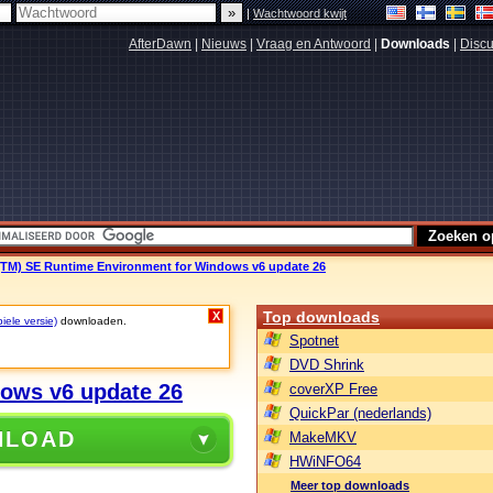
|
Wachtwoord kwijt
AfterDawn
|
Nieuws
|
Vraag en Antwoord
|
Downloads
|
Discu
(TM) SE Runtime Environment for Windows v6 update 26
Top downloads
X
iele versie)
downloaden.
Spotnet
DVD Shrink
ows v6 update 26
coverXP Free
QuickPar (nederlands)
NLOAD
MakeMKV
HWiNFO64
Meer top downloads