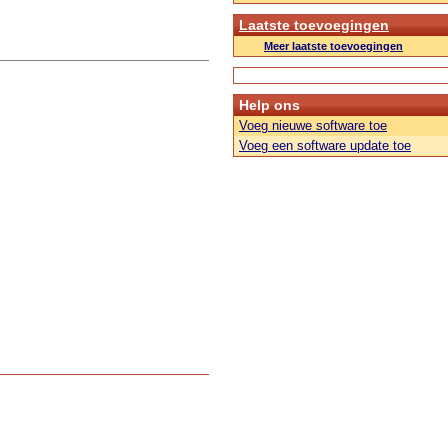
Laatste toevoegingen
Meer laatste toevoegingen
Help ons
Voeg nieuwe software toe
Voeg een software update toe