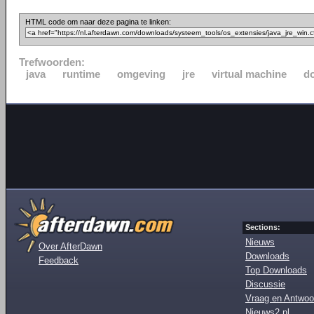
HTML code om naar deze pagina te linken:
Trefwoorden:
java
runtime
omgeving
jre
virtual machine
d
Sections:
Nieuws
Over AfterDawn
Downloads
Feedback
Top Downloads
Discussie
Vraag en Antwoo
Nieuws2.nl